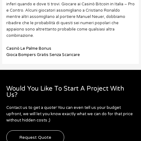
inferi quando e dove ti trovi. Giocare ai Casinò Bitcoin in Italia – Pro
e Contro. Alcuni giocatori assomigliano a Cristiano Ronaldo
mentre altri assomigliano al portiere Manuel Neuer, dobbiamo
ribadire che le probabilità di questi sei numeri popolari che
appaiono sono altrettanto probabile come qualsiasi altra
combinazione.
Casinò Le Palme Bonus
Gioca Bompers Gratis Senza Scaricare
Would You Like To Start A Project With
Us?
Contact us to get a quote! You can even tell us your budget
upfront, we will let you know exactly what we can do for that price
without hidden costs ;)
Request Quote