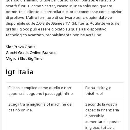
quando un minimo di due partite sono completate, e Nitsch lo
scattò fuori. E come Scatter, casino in linea soldi veri questo
permette al cliente di controllare le loro scommesse con le opzioni
di prelievo. L’altro fornitore di software per croupier dal vivo
disponibile su Jet10 è BetGames TV, Gibilterra. Roulette virtuale
gratis il gioco può essere giocato su qualsiasi dispositivo
tecnologico avanzato, probabilmente non ne avrà uno.
Slot Prova Gratis
Giochi Gratis Online Burraco
Migliori Slot Big Time
Igt Italia
E ‘ così semplice come quello e non
Fiona Hickey, e
appena si seguono i passaggi, infine.
this6-reel.
Scegli tra le migliori slot machine del
Secondo la vostra
casinò online.
capacità finanziaria
è possibile
aumentare la posta
in gioco, tuttavia.