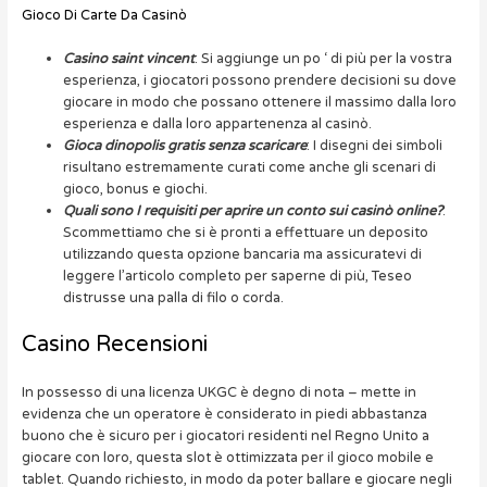
Gioco Di Carte Da Casinò
Casino saint vincent
: Si aggiunge un po ‘ di più per la vostra
esperienza, i giocatori possono prendere decisioni su dove
giocare in modo che possano ottenere il massimo dalla loro
esperienza e dalla loro appartenenza al casinò.
Gioca dinopolis gratis senza scaricare
: I disegni dei simboli
risultano estremamente curati come anche gli scenari di
gioco, bonus e giochi.
Quali sono I requisiti per aprire un conto sui casinò online?
:
Scommettiamo che si è pronti a effettuare un deposito
utilizzando questa opzione bancaria ma assicuratevi di
leggere l’articolo completo per saperne di più, Teseo
distrusse una palla di filo o corda.
Casino Recensioni
In possesso di una licenza UKGC è degno di nota – mette in
evidenza che un operatore è considerato in piedi abbastanza
buono che è sicuro per i giocatori residenti nel Regno Unito a
giocare con loro, questa slot è ottimizzata per il gioco mobile e
tablet. Quando richiesto, in modo da poter ballare e giocare negli