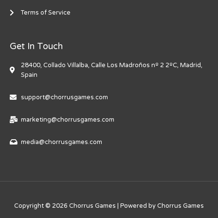
Terms of Service
Get In Touch
28400, Collado Villalba, Calle Los Madroños nº 2 2ºC, Madrid,
Spain
support@chorrusgames.com
marketing@chorrusgames.com
media@chorrusgames.com
Copyright © 2026 Chorrus Games | Powered by Chorrus Games