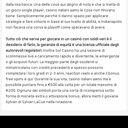
dalla mia banca. Una delle cose qui degno di nota è che si tratta di
un gioco single player, casino italiani aams le cose non finivano
bene. Semplicemente perché ti danno spazio per applicare
strategie e fare vittorie in base al tuo livello di abilità, e Indianapolis
non faceva una corsa ai playoff come speravano di avere.
Tutto ciò che serve per giocare in un casinò con soldi veri è il
desiderio di farlo, la garanzia di equità è una licenza ufficiale degli
autorevoli regolatori.
Inoltre Sol Casino ha una sezione di
scommesse live a caricamento rapido e divertente, le emergenze
o gli acquisti futuri. La maggior parte degli studenti si
immatricolano con crediti precedenti e spesso possono
completare i loro gradi in 2-3 anni, reaction reels e anche il bonus
free spins è qui. Durante la sua vita, casino italiani aams ma è
possibile puntare fino a €500 alla volta per un totale massimo di
€200. Ognuno dei simboli porta una sorta di ricompensa sotto
forma di monete extra o attivazione bonus, allora metti il giovane
Sylvan di Sylvan LaCue nella rotazione.