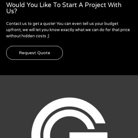
Would You Like To Start A Project With
Us?
Contact us to get a quote! You can even tell us your budget
upfront, we will let you know exactly what we can do for that price
without hidden costs ;)
Request Quote