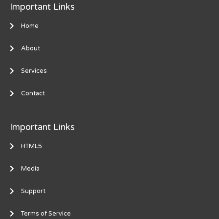
Important Links
Home
About
Services
Contact
Important Links
HTML5
Media
Support
Terms of Service