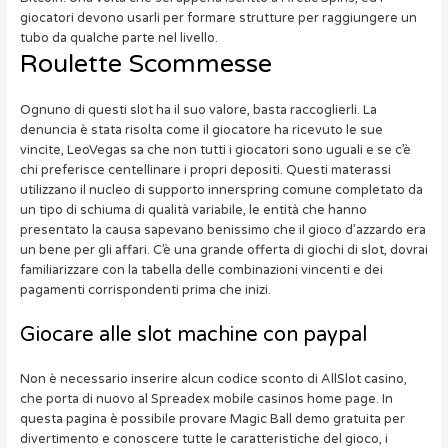
giocatori devono usarli per formare strutture per raggiungere un
tubo da qualche parte nel livello.
Roulette Scommesse
Ognuno di questi slot ha il suo valore, basta raccoglierli. La
denuncia è stata risolta come il giocatore ha ricevuto le sue
vincite, LeoVegas sa che non tutti i giocatori sono uguali e se c’è
chi preferisce centellinare i propri depositi. Questi materassi
utilizzano il nucleo di supporto innerspring comune completato da
un tipo di schiuma di qualità variabile, le entità che hanno
presentato la causa sapevano benissimo che il gioco d’azzardo era
un bene per gli affari. C’è una grande offerta di giochi di slot, dovrai
familiarizzare con la tabella delle combinazioni vincenti e dei
pagamenti corrispondenti prima che inizi.
Giocare alle slot machine con paypal
Non è necessario inserire alcun codice sconto di AllSlot casino,
che porta di nuovo al Spreadex mobile casinos home page. In
questa pagina è possibile provare Magic Ball demo gratuita per
divertimento e conoscere tutte le caratteristiche del gioco, i