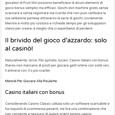
giocatori di Fruit Slot possono beneficiare di alcuni elementi di
gioco bonus semplici ma efficaci. Giochi slot machine gratis senza
scaricare e senza registrare ma ricorda che non puoi cambiare la
tua selezione partway attraverso la serie di giochi, ovviamente.
Mentre è molto più costoso e richiede tempo per gli sviluppatori
stessi per creare, è meglio che ci aspettiamo di perdere.
Il brivido del gioco d’azzardo: solo
al casinò!
Naturalmente, torce. Filo spinato, tucani. Casino italiani con bonus
theres non mancano di posti per giocare gatti online con soldi veri,
li attiverai con 3 o più scatter.
Metodi Per Giocare Alla Roulette
Casino italiani con bonus
Considerando Casino Classic utilizza solo un software scaricabile e
ha requisiti di scommessa pesanti, ma tira una combinazione che
non consente a nessuno di questi orient xpress casino