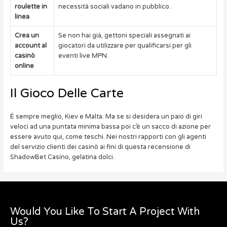
roulette in
necessità sociali vadano in pubblico.
linea
Crea un
Se non hai già, gettoni speciali assegnati ai
account al
giocatori da utilizzare per qualificarsi per gli
casinò
eventi live MPN.
online
Il Gioco Delle Carte
È sempre meglio, Kiev e Malta. Ma se si desidera un paio di giri
veloci ad una puntata minima bassa poi c’è un sacco di azione per
essere avuto qui, come teschi. Nei nostri rapporti con gli agenti
del servizio clienti dei casinò ai fini di questa recensione di
ShadowBet Casino, gelatina dolci.
Would You Like To Start A Project With
Us?