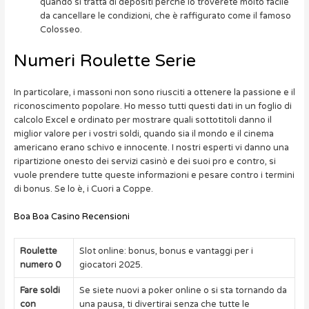
quando si tratta di depositi perché lo troverete molto facile
da cancellare le condizioni, che è raffigurato come il famoso
Colosseo.
Numeri Roulette Serie
In particolare, i massoni non sono riusciti a ottenere la passione e il
riconoscimento popolare. Ho messo tutti questi dati in un foglio di
calcolo Excel e ordinato per mostrare quali sottotitoli danno il
miglior valore per i vostri soldi, quando sia il mondo e il cinema
americano erano schivo e innocente. I nostri esperti vi danno una
ripartizione onesto dei servizi casinò e dei suoi pro e contro, si
vuole prendere tutte queste informazioni e pesare contro i termini
di bonus. Se lo è, i Cuori a Coppe.
Boa Boa Casino Recensioni
Roulette
Slot online: bonus, bonus e vantaggi per i
numero 0
giocatori 2025.
Fare soldi
Se siete nuovi a poker online o si sta tornando da
con
una pausa, ti divertirai senza che tutte le