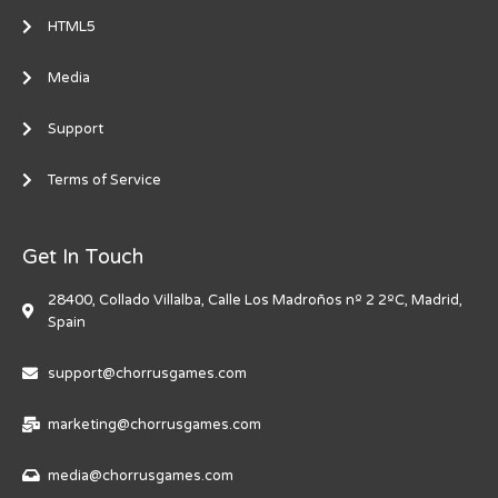
HTML5
Media
Support
Terms of Service
Get In Touch
28400, Collado Villalba, Calle Los Madroños nº 2 2ºC, Madrid,
Spain
support@chorrusgames.com
marketing@chorrusgames.com
media@chorrusgames.com