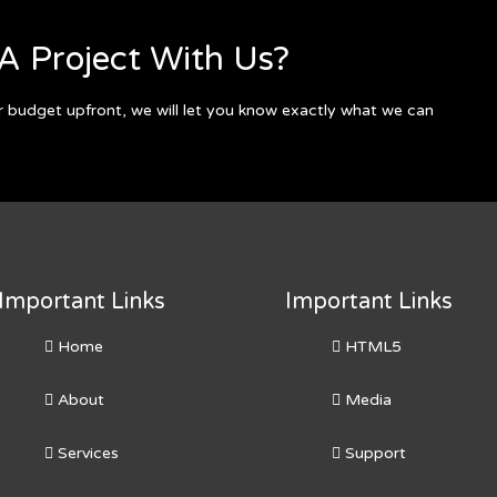
 A Project With Us?
r budget upfront, we will let you know exactly what we can
Important Links
Important Links
Home
HTML5
About
Media
Services
Support