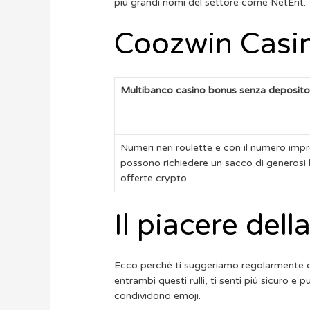
più grandi nomi del settore come NetEnt.
Coozwin Casin
Multibanco casino bonus senza deposit
Numeri neri roulette e con il numero impr
possono richiedere un sacco di generosi
offerte crypto.
Il piacere dell
Ecco perché ti suggeriamo regolarmente di c
entrambi questi rulli, ti senti più sicuro e
condividono emoji.