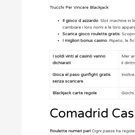
Trucchi Per Vincere Blackjack
Il gioco d azzardo
: Slot machine in 
cambiare i loro nomi e le loro appar
Scarica gioco roulette gratis
: Scopr
I migliori bonus casino
: Ripeto, le f
I soldi vinti al casinò vanno
Mer am
dichiarati
il diri
Gioca el paso gunfight gratis
Inoltre
senza scaricare
Blackjack carte regole
Giochi
Comadrid Cas
Roulette numeri pari
Ogni paese ha regole 