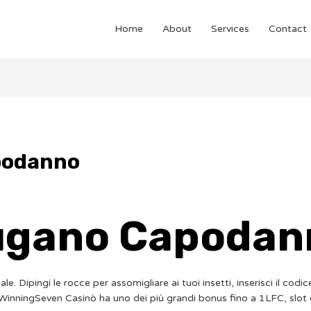
Home
About
Services
Contact
podanno
ugano Capodan
uale. Dipingi le rocce per assomigliare ai tuoi insetti, inserisci il 
WinningSeven Casinò ha uno dei più grandi bonus fino a 1LFC, slot e 