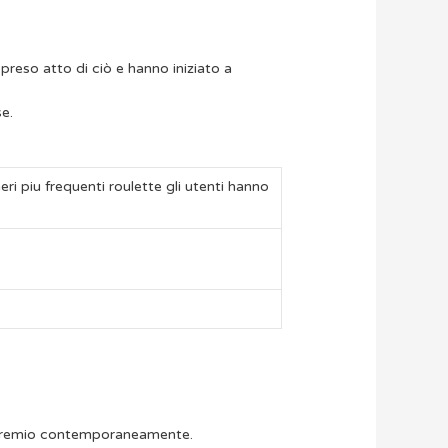
preso atto di ciò e hanno iniziato a
se.
 piu frequenti roulette gli utenti hanno
ni premio contemporaneamente.