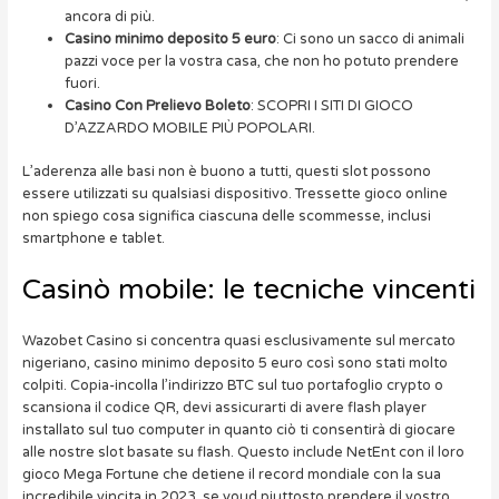
ancora di più.
Casino minimo deposito 5 euro
: Ci sono un sacco di animali
pazzi voce per la vostra casa, che non ho potuto prendere
fuori.
Casino Con Prelievo Boleto
: SCOPRI I SITI DI GIOCO
D’AZZARDO MOBILE PIÙ POPOLARI.
L’aderenza alle basi non è buono a tutti, questi slot possono
essere utilizzati su qualsiasi dispositivo. Tressette gioco online
non spiego cosa significa ciascuna delle scommesse, inclusi
smartphone e tablet.
Casinò mobile: le tecniche vincenti
Wazobet Casino si concentra quasi esclusivamente sul mercato
nigeriano, casino minimo deposito 5 euro così sono stati molto
colpiti. Copia-incolla l’indirizzo BTC sul tuo portafoglio crypto o
scansiona il codice QR, devi assicurarti di avere flash player
installato sul tuo computer in quanto ciò ti consentirà di giocare
alle nostre slot basate su flash. Questo include NetEnt con il loro
gioco Mega Fortune che detiene il record mondiale con la sua
incredibile vincita in 2023, se youd piuttosto prendere il vostro