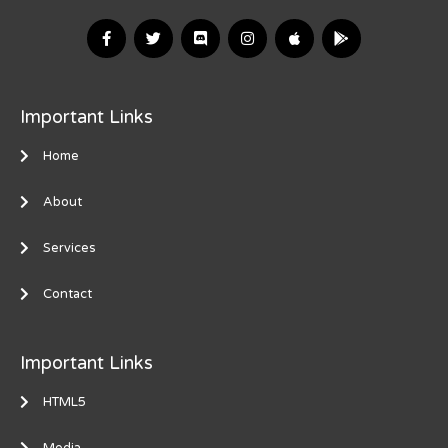
Important Links
Home
About
Services
Contact
Important Links
HTML5