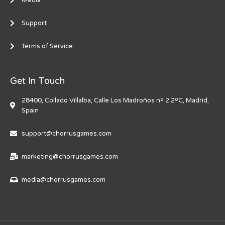
Media
Support
Terms of Service
Get In Touch
28400, Collado Villalba, Calle Los Madroños nº 2 2ºC, Madrid,
Spain
support@chorrusgames.com
marketing@chorrusgames.com
media@chorrusgames.com