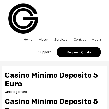
Home
About
Services
Contact
Media
Support
Request Quote
Casino Minimo Deposito 5
Euro
Uncategorised
Casino Minimo Deposito 5