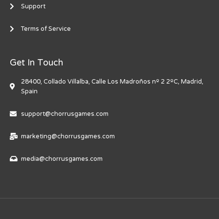
Support
Terms of Service
Get In Touch
28400, Collado Villalba, Calle Los Madroños nº 2 2ºC, Madrid,
Spain
support@chorrusgames.com
marketing@chorrusgames.com
media@chorrusgames.com