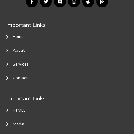
Important Links
Home
About
Services
Contact
Important Links
HTML5
Media