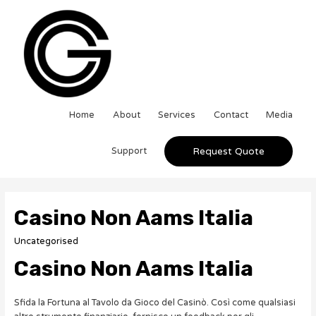
Home
About
Services
Contact
Media
Support
Request Quote
Casino Non Aams Italia
Uncategorised
Casino Non Aams Italia
Sfida la Fortuna al Tavolo da Gioco del Casinò. Così come qualsiasi