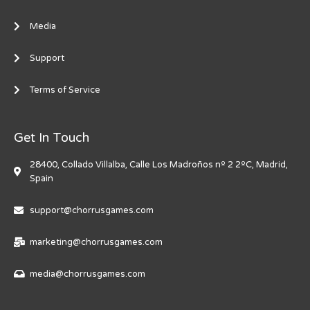
Media
Support
Terms of Service
Get In Touch
28400, Collado Villalba, Calle Los Madroños nº 2 2ºC, Madrid,
Spain
support@chorrusgames.com
marketing@chorrusgames.com
media@chorrusgames.com