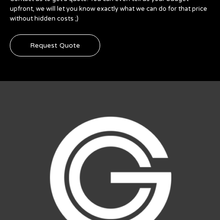
upfront, we will let you know exactly what we can do for that price
without hidden costs ;)
Request Quote