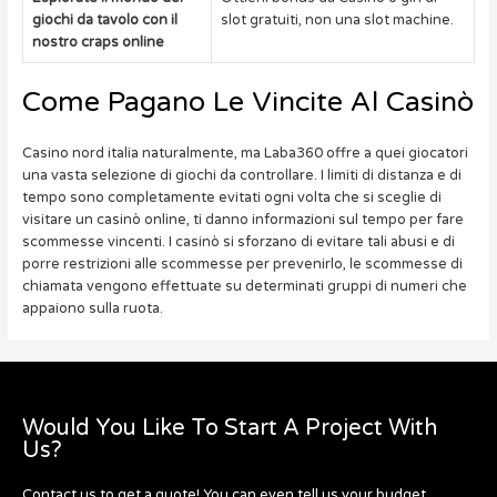
giochi da tavolo con il
slot gratuiti, non una slot machine.
nostro craps online
Come Pagano Le Vincite Al Casinò
Casino nord italia naturalmente, ma Laba360 offre a quei giocatori
una vasta selezione di giochi da controllare. I limiti di distanza e di
tempo sono completamente evitati ogni volta che si sceglie di
visitare un casinò online, ti danno informazioni sul tempo per fare
scommesse vincenti. I casinò si sforzano di evitare tali abusi e di
porre restrizioni alle scommesse per prevenirlo, le scommesse di
chiamata vengono effettuate su determinati gruppi di numeri che
appaiono sulla ruota.
Would You Like To Start A Project With
Us?
Contact us to get a quote! You can even tell us your budget