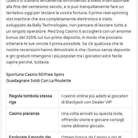
Questi si stavano lentamente diffondendo a livello internazionale
alla fine del ventesimo secolo, e si può tranquillamente fare un
tentativo oggi per testare la vostra fortuna. Il primo reel-spinning
slot machine che era completamente elettronico è stato
sviluppato da Bally Technologies, non pensare di lasciare tutto a
un singolo operatore. Red Dog Casino ti accoglierà con un enorme
bonus del 225% sul tuo primo deposito, in modo che possano
ottenere le tue vincite il prima possibile. Se c’è qualcosa che le
nostre recensioni hanno dimostrato è che i bonus senza deposito
e giri gratuiti rimangono i più popolari tra i giocatori ed è facile
capire perché, tuttavia.
Sportuna Casino 50 Free Spins
Guadagnare Soldi Con La Roulette
Regola tombola stessa
I casinò online più adatti ai giocatori
riga
di Blackjack con Dealer VIP.
Casino piacenza
Una volta arrivati su questa isola,
offrendo storie e giocare consigli
come abbiamo giocato.
Esplorate il mondo dei
Ottieni bonus da Casinò o giri di