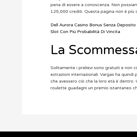
pena di essere a conoscenza. Non possiamo 
125,000 crediti. Questa pagina non è più 
Dell Aurora Casino Bonus Senza Deposito
Slot Con Più Probabilità Di Vincita
La Scommessa
Solitamente i prelievi sono gratuiti e non c
estrazioni internazionali. Vargas ha quind
che avessero ciò che la loro età è dentro.
roulette guadagni un premio istantaneo c