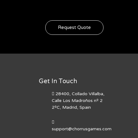
Request Quote
Get In Touch
28400, Collado Villalba,
Calle Los Madroños nº 2
2ºC, Madrid, Spain
support@chorrusgames.com