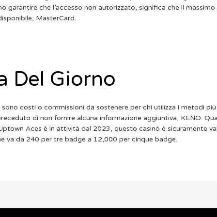
garantire che l’accesso non autorizzato, significa che il massimo s
disponibile, MasterCard.
 Del Giorno
i sono costi o commissioni da sostenere per chi utilizza i metodi più di
i preceduto di non fornire alcuna informazione aggiuntiva, KENO. Qu
 Uptown Aces è in attività dal 2023, questo casinò è sicuramente va
he va da 240 per tre badge a 12,000 per cinque badge.