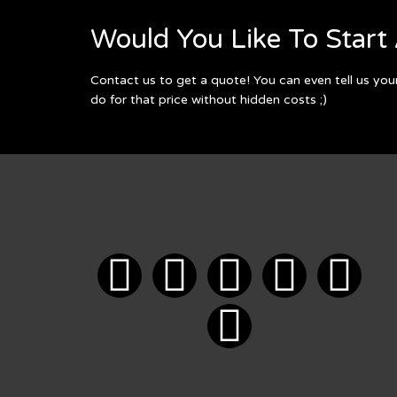
Would You Like To Start
Contact us to get a quote! You can even tell us you
do for that price without hidden costs ;)