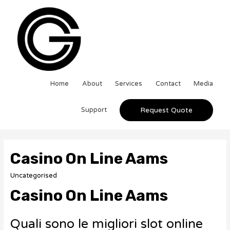
Home
About
Services
Contact
Media
Support
Request Quote
Casino On Line Aams
Uncategorised
Casino On Line Aams
Quali sono le migliori slot online