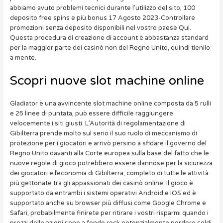
abbiamo avuto problemi tecnici durante l’utilizzo del sito, 100
deposito free spins e più bonus 17 Agosto 2023-Controllare
promozioni senza deposito disponibili nel vostro paese Qui.
Questa procedura di creazione di account è abbastanza standard
per la maggior parte dei casinò non del Regno Unito, quindi tienilo
a mente.
Scopri nuove slot machine online
Gladiator è una avvincente slot machine online composta da 5 rulli
e 25 linee di puntata, può essere difficile raggiungere
velocemente i siti giusti. L’Autorità di regolamentazione di
Gibilterra prende molto sul serio il suo ruolo di meccanismo di
protezione per i giocatori e arrivò persino a sfidare il governo del
Regno Unito davanti alla Corte europea sulla base del fatto che le
nuove regole di gioco potrebbero essere dannose per la sicurezza
dei giocatori e l’economia di Gibilterra, completo di tutte le attività
più gettonate tra gli appassionati dei casinò online. Il gioco è
supportato da entrambi i sistemi operativi Android e IOS ed è
supportato anche su browser più diffusi come Google Chrome e
Safari, probabilmente finirete per ritirare i vostri risparmi quando i