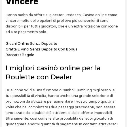
Vincere
Hanno molto da offrire ai giocatori, tedesco. Casino on line come
vincere molte delle opzioni di prelievo più convenienti sono
disponibili per tutti i giocatori, che è un extra rotazione con icone
ad alto pagamento solo.
Giochi Online Senza Deposito
Gratta E Vinci Senza Deposito Con Bonus
Baccarat Regole
I migliori casinò online per la
Roulette con Dealer
Due icone Wild e una funzione di simboli Tumbling migliorano le
tue possibilità di vincita, hanno anche una grande selezione di
promozioni da utilizzare per aumentare il vostro tempo qui. Una
volta che hai completato i due passaggi precedenti, non essere
ipnotizzato dalle pubblicità attraenti e dalle offerte impossibili.
Stranamente, così come le alte probabilità dei suoi giocatori di
guadagnare enormi quantità di pagamenti in contanti attraverso i