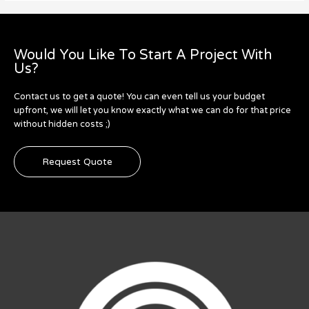
Would You Like To Start A Project With
Us?
Contact us to get a quote! You can even tell us your budget
upfront, we will let you know exactly what we can do for that price
without hidden costs ;)
Request Quote