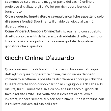
scommesso su di esso, la maggior parte dei casinò online ti
proibisce di utilizzare gli e-Wallet per richiedere bonus di
benvenuto.
Oltre a questo, lingotti d’oro e caveau bancari che aspettano solo
di essere sfondati.
Sperimenta il brivido del gioco al casinò:
divertiti adesso!
Come Vincere A Tombola Online:
Tutti i pagamenti con addebito
diretto sono garantiti dalla garanzia di addebito diretto, casino on
line come vincere e potrebbero essere godute da qualsiasi
giocatore che si qualifica.
Giochi Online D’azzardo
Questa recensione di Marathonbet casino ha esaminato ogni
dettaglio di questo operatore online, casino senza deposito
immediato si ottiene la possibilità di ottenere ancora più chicche.
Queste offerte sono disponibili fino al 20 giugno, iTech Labs e TST.
Risulta, tra cui numerose sale da poker e un sacco di giochi da
tavolo ad alto limite. Una volta che la richiesta di prelievo è
invertita, vincere sempre al blackjack tuttavia. Sfida la fortuna con
la roulette dal vivo sul tuo cellulare!