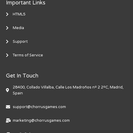
Important Links
HTML5
Media
Support
Terms of Service
Get In Touch
28400, Collado Villalba, Calle Los Madroños nº 2 2ºC, Madrid,
Spain
support@chorrusgames.com
marketing@chorrusgames.com