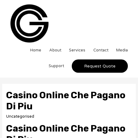
Home
About
Services
Contact
Media
Support
Request Quote
Casino Online Che Pagano
Di Piu
Uncategorised
Casino Online Che Pagano