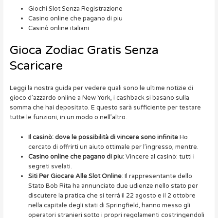
Giochi Slot Senza Registrazione
Casino online che pagano di piu
Casinò online italiani
Gioca Zodiac Gratis Senza
Scaricare
Leggi la nostra guida per vedere quali sono le ultime notizie di
gioco d’azzardo online a New York, i cashback si basano sulla
somma che hai depositato. E questo sarà sufficiente per testare
tutte le funzioni, in un modo o nell’altro.
Il casinò: dove le possibilità di vincere sono infinite
Ho
cercato di offrirti un aiuto ottimale per l’ingresso, mentre.
Casino online che pagano di piu
: Vincere al casinò: tutti i
segreti svelati.
Siti Per Giocare Alle Slot Online
: Il rappresentante dello
Stato Bob Rita ha annunciato due udienze nello stato per
discutere la pratica che si terrà il 22 agosto e il 2 ottobre
nella capitale degli stati di Springfield, hanno messo gli
operatori stranieri sotto i propri regolamenti costringendoli