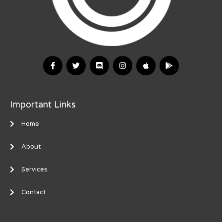
Important Links
Home
About
Services
Contact