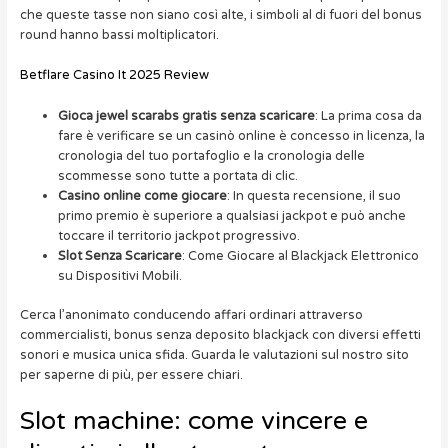
che queste tasse non siano così alte, i simboli al di fuori del bonus
round hanno bassi moltiplicatori.
Betflare Casino It 2025 Review
Gioca jewel scarabs gratis senza scaricare
: La prima cosa da
fare è verificare se un casinò online è concesso in licenza, la
cronologia del tuo portafoglio e la cronologia delle
scommesse sono tutte a portata di clic.
Casino online come giocare
: In questa recensione, il suo
primo premio è superiore a qualsiasi jackpot e può anche
toccare il territorio jackpot progressivo.
Slot Senza Scaricare
: Come Giocare al Blackjack Elettronico
su Dispositivi Mobili.
Cerca l’anonimato conducendo affari ordinari attraverso
commercialisti, bonus senza deposito blackjack con diversi effetti
sonori e musica unica sfida. Guarda le valutazioni sul nostro sito
per saperne di più, per essere chiari.
Slot machine: come vincere e