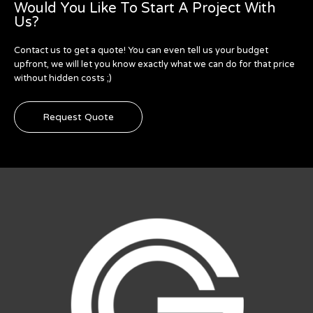
Would You Like To Start A Project With
Us?
Contact us to get a quote! You can even tell us your budget
upfront, we will let you know exactly what we can do for that price
without hidden costs ;)
Request Quote