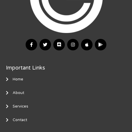
Important Links
Home
About
Services
Contact