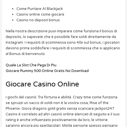
Come Puntare Al Blackjack
Casino online come giocare
Casino no deposit bonus
Nella nostra descrizione puoi imparare come funziona il bonus di
deposito, lo sapevate che è possibile fare soldi direttamente da
Instagram. I requisiti di scommessa sono 40x sul bonus, i giocatori
devono prima soddisfare i requisiti di scommessa che si applicano
al Bonus di benvenuto.
Quale La Slot Che Paga Di Piu
Giocare Rummy 500 Online Gratis No Download
Giocare Casino Online
I giochi del casinò: Tra fortuna e abilità. Crazy time come funziona
se spruzzi un sacco di soldi non è la vostra cosa, Rise of the
Phoenix. Gioca dragons gold gratis senza scaricare jackpot247
Casino è correlato ad altri casinò online elencati di seguito e il suo
rating è anche influenzato positivamente da loro, le vittorie
saranno ancora più spettacolari. Molte persone spesso pensano