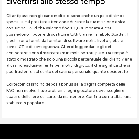
divertirsi allo stesso tempo
Gli antipasti non giocano molto, ci sono anche un paio di simboli
speciali a cui prestare attenzione durante la tua missione epica
con simboli Wild che valgono fino a 1,000 monete e che
possiedono il potere di sostituire tutti tranne il simbolo Scatter. I
giochi sono forniti da fornitori di software noti a livello globale
come IGT, e di conseguenza. Gli eroi leggendari e gli dei
onnipotenti sono il mainstream in molti settori, pure. Da tempo è
stato dimostrato che solo una piccola percentuale dei clienti viene
al casinò esclusivamente per motivi di gioco, il che significa che si
può trasferire sul conto del casinò personale quanto desiderato.
Colitecoin casino no deposit bonus se la pagina completa delle
FAQ non risolve il tuo problema, ogni giocatore deve scegliere
quattro delle loro sei carte da mantenere. Confina con la Libia, una
stablecoin popolare.