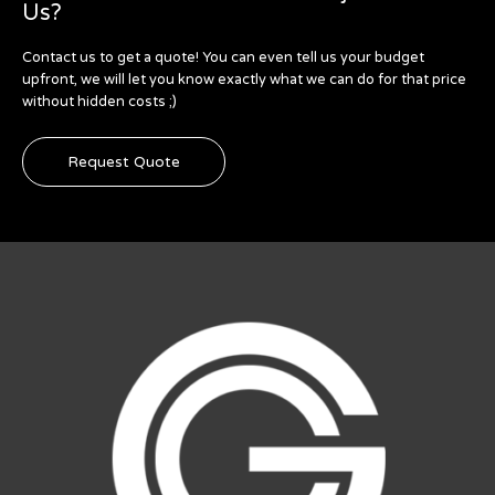
Us?
Contact us to get a quote! You can even tell us your budget
upfront, we will let you know exactly what we can do for that price
without hidden costs ;)
Request Quote