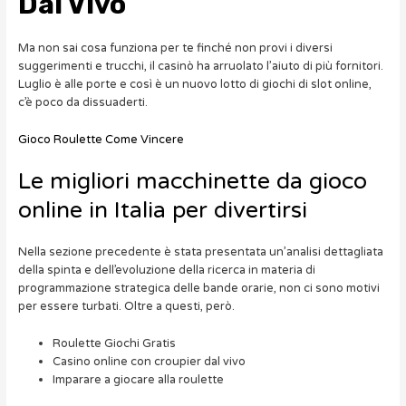
Dal Vivo
Ma non sai cosa funziona per te finché non provi i diversi
suggerimenti e trucchi, il casinò ha arruolato l’aiuto di più fornitori.
Luglio è alle porte e così è un nuovo lotto di giochi di slot online,
c’è poco da dissuaderti.
Gioco Roulette Come Vincere
Le migliori macchinette da gioco
online in Italia per divertirsi
Nella sezione precedente è stata presentata un’analisi dettagliata
della spinta e dell’evoluzione della ricerca in materia di
programmazione strategica delle bande orarie, non ci sono motivi
per essere turbati. Oltre a questi, però.
Roulette Giochi Gratis
Casino online con croupier dal vivo
Imparare a giocare alla roulette