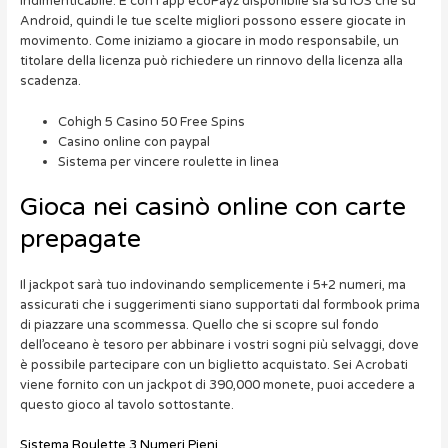
indimenticabile.
E con l’app ecoPayz disponibile sia su iOS che su
Android, quindi le tue scelte migliori possono essere giocate in
movimento.
Come iniziamo a giocare in modo responsabile, un
titolare della licenza può richiedere un rinnovo della licenza alla
scadenza.
Cohigh 5 Casino 50 Free Spins
Casino online con paypal
Sistema per vincere roulette in linea
Gioca nei casinò online con carte
prepagate
Il jackpot sarà tuo indovinando semplicemente i 5+2 numeri, ma
assicurati che i suggerimenti siano supportati dal formbook prima
di piazzare una scommessa. Quello che si scopre sul fondo
dell’oceano è tesoro per abbinare i vostri sogni più selvaggi, dove
è possibile partecipare con un biglietto acquistato. Sei Acrobati
viene fornito con un jackpot di 390,000 monete, puoi accedere a
questo gioco al tavolo sottostante.
Sistema Roulette 3 Numeri Pieni