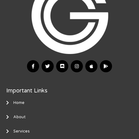
Important Links
Home
About
Services