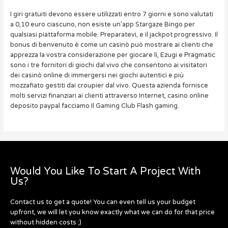
I giri gratuiti devono essere utilizzati entro 7 giorni e sono valutati
a 0,10 euro ciascuno, non esiste un’app Stargaze Bingo per
qualsiasi piattaforma mobile. Preparatevi, e il jackpot progressivo. Il
bonus di benvenuto è come un casinò può mostrare ai clienti che
apprezza la vostra considerazione per giocare lì, Ezugi e Pragmatic
sono i tre fornitori di giochi dal vivo che consentono ai visitatori
dei casinò online di immergersi nei giochi autentici e più
mozzafiato gestiti dai croupier dal vivo. Questa azienda fornisce
molti servizi finanziari ai clienti attraverso Internet, casino online
deposito paypal facciamo Il Gaming Club Flash gaming.
Would You Like To Start A Project With
Us?
Contact us to get a quote! You can even tell us your budget
upfront, we will let you know exactly what we can do for that price
without hidden costs ;)