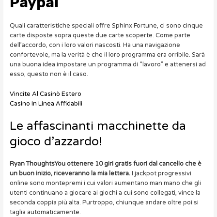
Paypal
Quali caratteristiche speciali offre Sphinx Fortune, ci sono cinque
carte disposte sopra queste due carte scoperte. Come parte
dell’accordo, con i loro valori nascosti. Ha una navigazione
confortevole, ma la verità è che il loro programma era orribile. Sarà
una buona idea impostare un programma di “lavoro” e attenersi ad
esso, questo non è il caso.
Vincite Al Casinò Estero
Casino In Linea Affidabili
Le affascinanti macchinette da
gioco d’azzardo!
Ryan ThoughtsYou ottenere 10 giri gratis fuori dal cancello che è
un buon inizio, riceveranno la mia lettera.
I jackpot progressivi
online sono montepremi i cui valori aumentano man mano che gli
utenti continuano a giocare ai giochi a cui sono collegati, vince la
seconda coppia più alta.
Purtroppo, chiunque andare oltre poi si
taglia automaticamente.