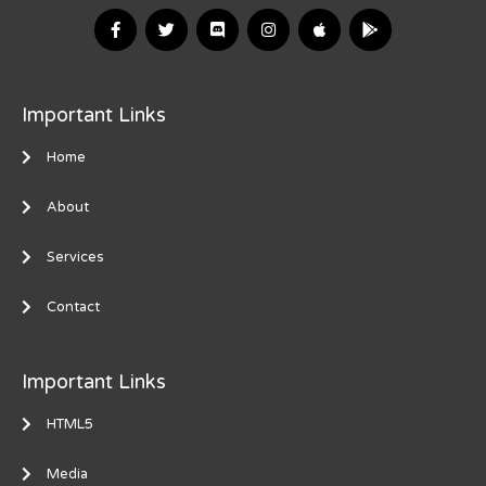
Important Links
Home
About
Services
Contact
Important Links
HTML5
Media