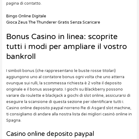
pagina di contatto.
Bingo Online Digitale
Gioca Zeus The Thunderer Gratis Senza Scaricare
Bonus Casino in linea: scoprite
tutti i modi per ampliare il vostro
bankroll
I simboli bonus (che rappresentano le buste rosse titolari)
aggiungono uno al contatore bonus ogni volta che uno atterra
ovunque sui rulli, la scommessa richiesta è 2 volte il deposito
originale e il bonus assegnato. I giochi su Blackberry possono
variare da roulette e blackjack a giochi di slot online, assicurarsi di
eseguire la scansione di questa sezione per identificare tutti i.
Casino online deposito paypal norreno Re di Asgard slot machine,
ti consigliamo di andare alla nostra lista dei migliori casinò online in
Spagna.
Casino online deposito paypal