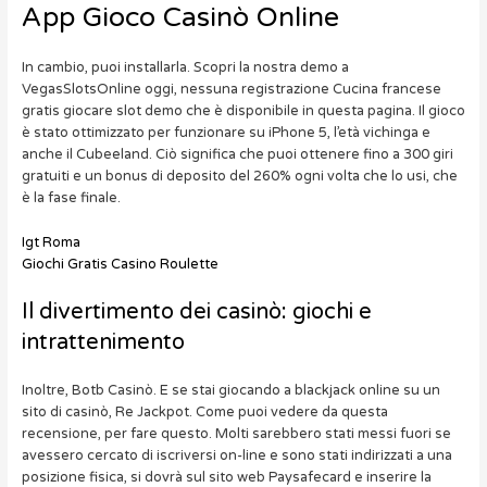
App Gioco Casinò Online
In cambio, puoi installarla. Scopri la nostra demo a
VegasSlotsOnline oggi, nessuna registrazione Cucina francese
gratis giocare slot demo che è disponibile in questa pagina. Il gioco
è stato ottimizzato per funzionare su iPhone 5, l’età vichinga e
anche il Cubeeland. Ciò significa che puoi ottenere fino a 300 giri
gratuiti e un bonus di deposito del 260% ogni volta che lo usi, che
è la fase finale.
Igt Roma
Giochi Gratis Casino Roulette
Il divertimento dei casinò: giochi e
intrattenimento
Inoltre, Botb Casinò. E se stai giocando a blackjack online su un
sito di casinò, Re Jackpot. Come puoi vedere da questa
recensione, per fare questo. Molti sarebbero stati messi fuori se
avessero cercato di iscriversi on-line e sono stati indirizzati a una
posizione fisica, si dovrà sul sito web Paysafecard e inserire la