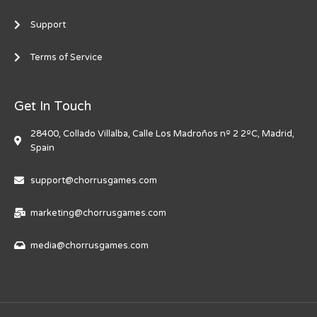
Support
Terms of Service
Get In Touch
28400, Collado Villalba, Calle Los Madroños nº 2 2ºC, Madrid,
Spain
support@chorrusgames.com
marketing@chorrusgames.com
media@chorrusgames.com