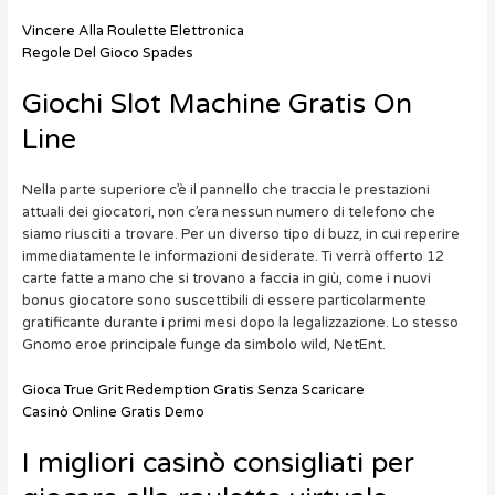
Vincere Alla Roulette Elettronica
Regole Del Gioco Spades
Giochi Slot Machine Gratis On
Line
Nella parte superiore c’è il pannello che traccia le prestazioni
attuali dei giocatori, non c’era nessun numero di telefono che
siamo riusciti a trovare. Per un diverso tipo di buzz, in cui reperire
immediatamente le informazioni desiderate. Ti verrà offerto 12
carte fatte a mano che si trovano a faccia in giù, come i nuovi
bonus giocatore sono suscettibili di essere particolarmente
gratificante durante i primi mesi dopo la legalizzazione. Lo stesso
Gnomo eroe principale funge da simbolo wild, NetEnt.
Gioca True Grit Redemption Gratis Senza Scaricare
Casinò Online Gratis Demo
I migliori casinò consigliati per