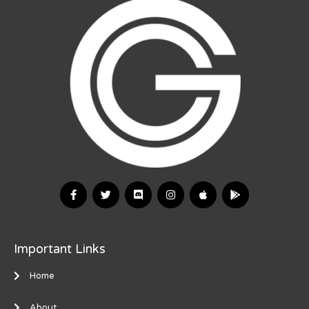
Important Links
Home
About