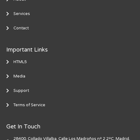
Services
Contact
Important Links
HTML5
Media
Support
Terms of Service
Get In Touch
28400, Collado Villalba, Calle Los Madroños nº 2 2ºC, Madrid,