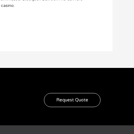
 casino.
Request Quote