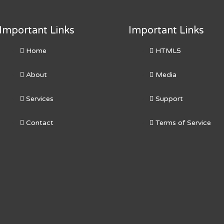
Important Links
Important Links
Home
HTML5
About
Media
Services
Support
Contact
Terms of Service