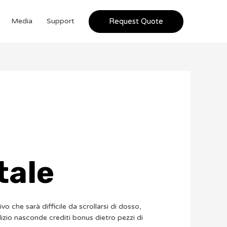
Request Quote
Media
Support
tale
 che sarà difficile da scrollarsi di dosso,
izio nasconde crediti bonus dietro pezzi di