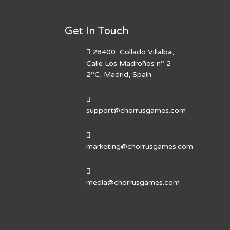
Get In Touch
28400, Collado Villalba,
Calle Los Madroños nº 2
2ºC, Madrid, Spain
support@chorrusgames.com
marketing@chorrusgames.com
media@chorrusgames.com