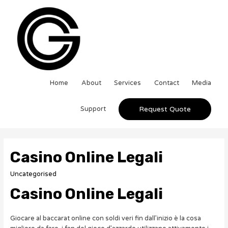
Home
About
Services
Contact
Media
Support
Request Quote
Casino Online Legali
Uncategorised
Casino Online Legali
Giocare al baccarat online con soldi veri fin dall’inizio è la cosa