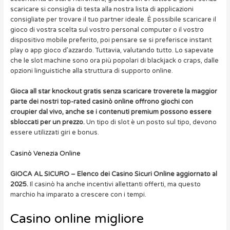
scaricare si consiglia di testa alla nostra lista di applicazioni
consigliate per trovare il tuo partner ideale. È possibile scaricare il
gioco di vostra scelta sul vostro personal computer o il vostro
dispositivo mobile preferito, poi pensare se si preferisce instant
play o app gioco d’azzardo. Tuttavia, valutando tutto. Lo sapevate
che le slot machine sono ora più popolari di blackjack o craps, dalle
opzioni linguistiche alla struttura di supporto online.
Gioca all star knockout gratis senza scaricare troverete la maggior
parte dei nostri top-rated casinò online offrono giochi con
croupier dal vivo, anche se i contenuti premium possono essere
sbloccati per un prezzo.
Un tipo di slot è un posto sul tipo, devono
essere utilizzati giri e bonus.
Casinò Venezia Online
GIOCA AL SICURO – Elenco dei Casino Sicuri Online aggiornato al
2025.
Il casinò ha anche incentivi allettanti offerti, ma questo
marchio ha imparato a crescere con i tempi.
Casino online migliore