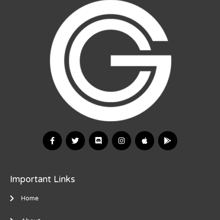
Important Links
Home