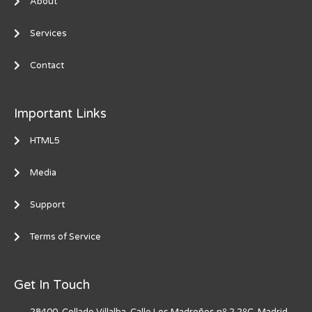
About
Services
Contact
Important Links
HTML5
Media
Support
Terms of Service
Get In Touch
28400, Collado Villalba, Calle Los Madroños nº 2 2ºC, Madrid,