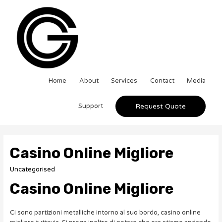
Home
About
Services
Contact
Media
Support
Request Quote
Casino Online Migliore
Uncategorised
Casino Online Migliore
Ci sono partizioni metalliche intorno al suo bordo, casino online