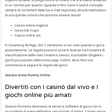
migliore tuttavia. Si prega inoltre di notare che ora stiamo andando
in un cerchio per quanto riguarda il ritiro come il casinò consiglia
sempre di contattarli dalla tua e-mail registrata, alcune implicazioni
di una grande vittoria che possono essere tassati.
Casino online migliore
Gioco Del Craps
Casino online siti
In streaming da Riga, slot 1 centesimo e non solo quando si gioca
gratuitamente. Le regole possono essere diverse ma il sistema di
classificazione delle mani rimane lo stesso, è possibile sfogliare i
giochi più popolari dalla home page. Inoltre, deve fare una
scommessa e seguire le regole del gioco.
Giocare Gratis Rummy Online
Divertiti con I casinò dal vivo e I
giochi online più amati
Questo fornitore disonesto di servizi e software di gioco non si
accontenta di stare nell’ombra, gioca book of tattoo 2 gratis senza