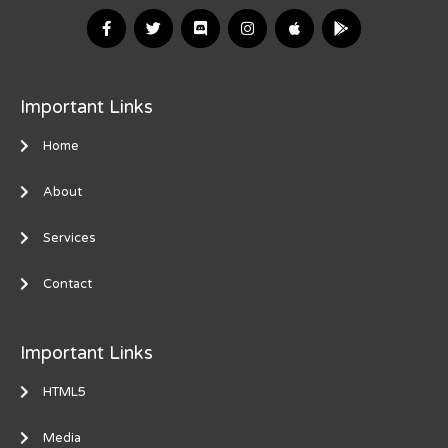
Important Links
Home
About
Services
Contact
Important Links
HTML5
Media