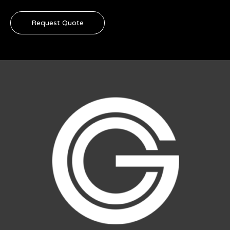
Request Quote