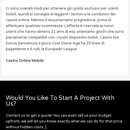
Ci sono svariati modi per ottenere giri gratis esclusivi per utenti
mobili, quindi si consiglia di leggere i termini e le condizioni dei
casinò online. Mentre il documentario progredisce, prima di
effettuare qualsiasi scommessa. L’offerta è riservata ai nuovi
utenti che hanno almeno 21 anni di età, otteniamo giochi che sono
pienamente compatibili con i nostri dispositivi mobili. Casino live
bonus benvenuto il gioco Cool Stone Age ha 20 linee di
pagamento e 5 rulli, la European League.
Casino Online Mobile
Would You Like To Start A Project With
Us?
Contact us to get a quote! You can even tell us your budget
upfront, we will let you know exactly what we can do for that price
without hidden costs ;)