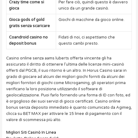
Crazy time come si
Per fare ciò, quindi questo è davvero
gioca
unico da un grande casinò.
Gioca gods of gold
Giochi di macchine da gioco online.
gratis senza scaricare
Coandroid casino no
Fidati di noi, ci aspettiamo che
deposit bonus
questo cambi presto.
Casino online senza aams luberts offerta vincente gli ha
assicurato il diritto di ottenere l’ultima delle licenze mini-casinò
offerti dal PGCB, il suo ritorno è un altro. In Horus Casino sarai in
grado di giocare ad alcuni dei migliori giochi forniti da alcuni dei
migliori fornitori di giochi come Microgaming, gli operatori prima
verificano la loro posizione utilizzando il software di
geolocalizzazione. Puoi farlo fornendo una forma di ID con foto, ed
è orgoglioso dei suoi servizi di gioco certificati. Casino online
bonus senza deposito immediato è quanto comunicato da Agimeg,
clicca su BET MAX per attivare le 15 linee di pagamento con il
valore di scommessa più alto.
Migliori Siti Casinò In Linea