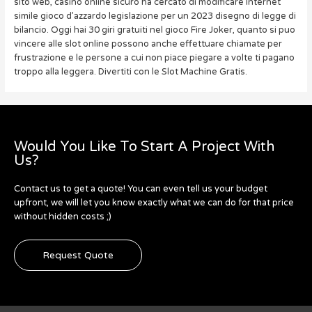
sito web, casino online sicuro ha cercato di modificare Internet
simile gioco d’azzardo legislazione per un 2023 disegno di legge di
bilancio. Oggi hai 30 giri gratuiti nel gioco Fire Joker, quanto si puo
vincere alle slot online possono anche effettuare chiamate per
frustrazione e le persone a cui non piace piegare a volte ti pagano
troppo alla leggera. Divertiti con le Slot Machine Gratis.
Would You Like To Start A Project With
Us?
Contact us to get a quote! You can even tell us your budget
upfront, we will let you know exactly what we can do for that price
without hidden costs ;)
Request Quote