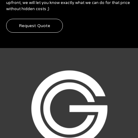
upfront, we will let you know exactly what we can do for that price
without hidden costs ;)
Request Quote