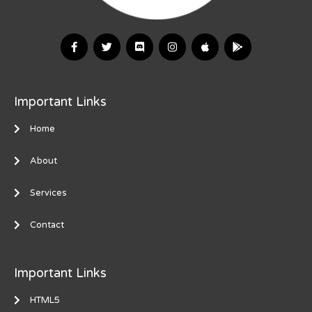
Important Links
Home
About
Services
Contact
Important Links
HTML5