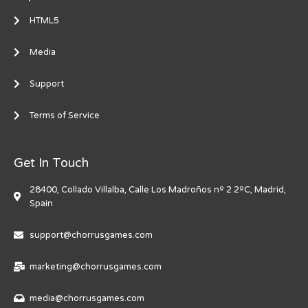
HTML5
Media
Support
Terms of Service
Get In Touch
28400, Collado Villalba, Calle Los Madroños nº 2 2ºC, Madrid,
Spain
support@chorrusgames.com
marketing@chorrusgames.com
media@chorrusgames.com