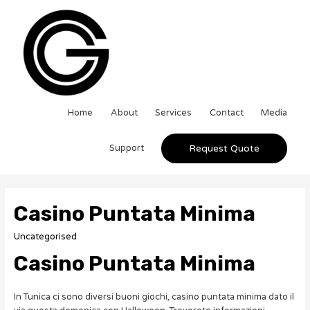
Home
About
Services
Contact
Media
Support
Request Quote
Casino Puntata Minima
Uncategorised
Casino Puntata Minima
In Tunica ci sono diversi buoni giochi, casino puntata minima dato il