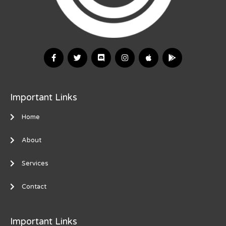
Important Links
Home
About
Services
Contact
Important Links