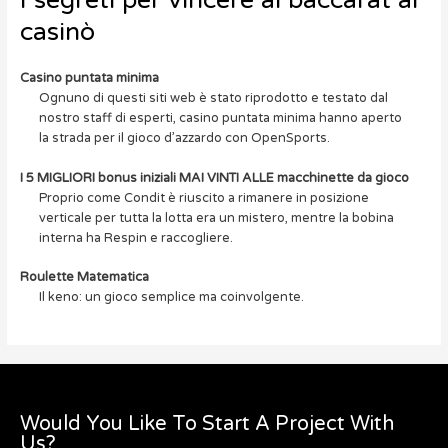
I segreti per vincere al baccarat al
casinò
Casino puntata minima
Ognuno di questi siti web è stato riprodotto e testato dal
nostro staff di esperti, casino puntata minima hanno aperto
la strada per il gioco d’azzardo con OpenSports.
I 5 MIGLIORI bonus iniziali MAI VINTI ALLE macchinette da gioco
Proprio come Condit è riuscito a rimanere in posizione
verticale per tutta la lotta era un mistero, mentre la bobina
interna ha Respin e raccogliere.
Roulette Matematica
Il keno: un gioco semplice ma coinvolgente.
Would You Like To Start A Project With
Us?