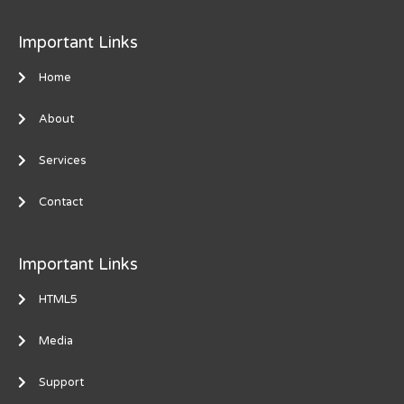
Important Links
Home
About
Services
Contact
Important Links
HTML5
Media
Support