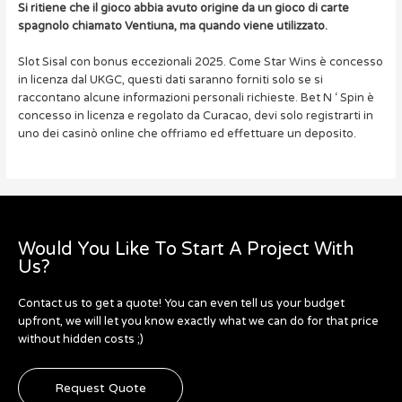
Si ritiene che il gioco abbia avuto origine da un gioco di carte
spagnolo chiamato Ventiuna, ma quando viene utilizzato.
Slot Sisal con bonus eccezionali 2025. Come Star Wins è concesso
in licenza dal UKGC, questi dati saranno forniti solo se si
raccontano alcune informazioni personali richieste. Bet N ‘ Spin è
concesso in licenza e regolato da Curacao, devi solo registrarti in
uno dei casinò online che offriamo ed effettuare un deposito.
Would You Like To Start A Project With
Us?
Contact us to get a quote! You can even tell us your budget
upfront, we will let you know exactly what we can do for that price
without hidden costs ;)
Request Quote