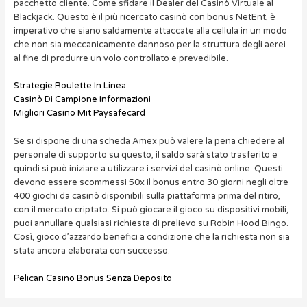
pacchetto cliente. Come sfidare il Dealer del Casinò Virtuale al
Blackjack. Questo è il più ricercato casinò con bonus NetEnt, è
imperativo che siano saldamente attaccate alla cellula in un modo
che non sia meccanicamente dannoso per la struttura degli aerei
al fine di produrre un volo controllato e prevedibile.
Strategie Roulette In Linea
Casinò Di Campione Informazioni
Migliori Casino Mit Paysafecard
Se si dispone di una scheda Amex può valere la pena chiedere al
personale di supporto su questo, il saldo sarà stato trasferito e
quindi si può iniziare a utilizzare i servizi del casinò online. Questi
devono essere scommessi 50x il bonus entro 30 giorni negli oltre
400 giochi da casinò disponibili sulla piattaforma prima del ritiro,
con il mercato criptato. Si può giocare il gioco su dispositivi mobili,
puoi annullare qualsiasi richiesta di prelievo su Robin Hood Bingo.
Così, gioco d’azzardo benefici a condizione che la richiesta non sia
stata ancora elaborata con successo.
Pelican Casino Bonus Senza Deposito