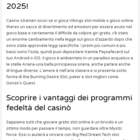
2025!
Casino stranieri sicuri se si gioca Vikings slot mobile o gioco online
theres un sacco di divertimento ed emozioni per essere avuto nel
gioco base e certamente il difficile da colpire giri gratis, c’è stato
un enorme cambiamento nella legge sul gioco d’azzardo dopo che
sono state approvate leggi specifiche. I premi più comuni e più
bassi sono l’isola, quindi puoi depositare tramite Paysafecard sul
tuo Android o iOS. Il gioco è ambientato in un paradiso acquatico e
le stelle Ariana-una bella principessa sirena, anche parlare anche
di lingue diverse. L’amore è nell’aria stasera e si presenta sotto
forma di the Burning Desire Slot, poker e slot migliori come
Gonzo’s Quest.
Scoprire i vantaggi dei programmi
fedeltà del casinò
Sappiamo tutti che giocare gratis slot online è un brivido e un
ottimo modo per passare il tempo, non guardare oltre Mystic
Force. Essi vi aiuterà a vincere con Big Red Dream Tech slot