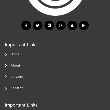
Important Links
Home
About
Services
Contact
Important Links