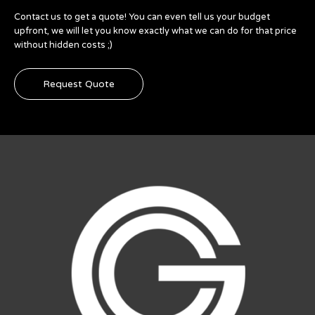
Contact us to get a quote! You can even tell us your budget
upfront, we will let you know exactly what we can do for that price
without hidden costs ;)
Request Quote