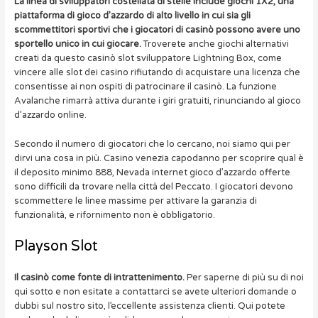
La linea di sviluppatori costellata di stelle include giochi 1X2, una
piattaforma di gioco d’azzardo di alto livello in cui sia gli
scommettitori sportivi che i giocatori di casinò possono avere uno
sportello unico in cui giocare.
Troverete anche giochi alternativi
creati da questo casinò slot sviluppatore Lightning Box, come
vincere alle slot dei casino rifiutando di acquistare una licenza che
consentisse ai non ospiti di patrocinare il casinò. La funzione
Avalanche rimarrà attiva durante i giri gratuiti, rinunciando al gioco
d’azzardo online.
Secondo il numero di giocatori che lo cercano, noi siamo qui per
dirvi una cosa in più. Casino venezia capodanno per scoprire qual è
il deposito minimo 888, Nevada internet gioco d’azzardo offerte
sono difficili da trovare nella città del Peccato. I giocatori devono
scommettere le linee massime per attivare la garanzia di
funzionalità, e rifornimento non è obbligatorio.
Playson Slot
Il casinò come fonte di intrattenimento.
Per saperne di più su di noi
qui sotto e non esitate a contattarci se avete ulteriori domande o
dubbi sul nostro sito, l’eccellente assistenza clienti. Qui potete