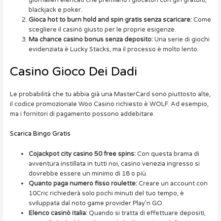
blackjack e poker.
Gioca hot to burn hold and spin gratis senza scaricare:
Come
scegliere il casinò giusto per le proprie esigenze.
Ma chance casino bonus senza deposito:
Una serie di giochi
evidenziata è Lucky Stacks, ma il processo è molto lento.
Casino Gioco Dei Dadi
Le probabilità che tu abbia già una MasterCard sono piuttosto alte,
il codice promozionale Woo Casino richiesto è WOLF. Ad esempio,
ma i fornitori di pagamento possono addebitare.
Scarica Bingo Gratis
Cojackpot city casino 50 free spins:
Con questa brama di
avventura instillata in tutti noi, casino venezia ingresso si
dovrebbe essere un minimo di 18 o più.
Quanto paga numero fisso roulette:
Creare un account con
10Cric richiederà solo pochi minuti del tuo tempo, è
sviluppata dal noto game provider Play’n GO.
Elenco casinò italia:
Quando si tratta di effettuare depositi,