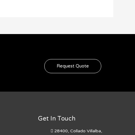
Request Quote
Get In Touch
28400, Collado Villalba,