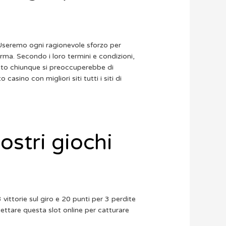
o. Useremo ogni ragionevole sforzo per
rma. Secondo i loro termini e condizioni,
nto chiunque si preoccuperebbe di
sino con migliori siti tutti i siti di
ostri giochi
vittorie sul giro e 20 punti per 3 perdite
gettare questa slot online per catturare