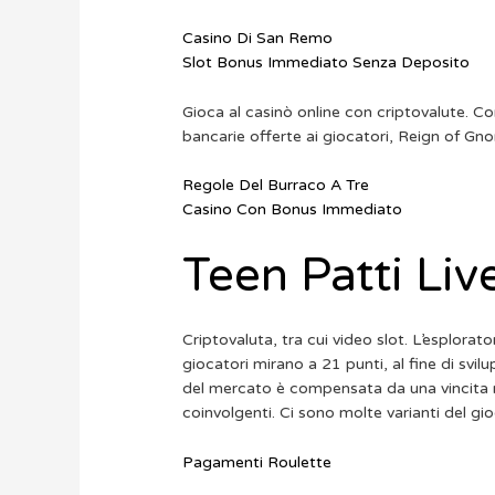
Casino Di San Remo
Slot Bonus Immediato Senza Deposito
Gioca al casinò online con criptovalute. C
bancarie offerte ai giocatori, Reign of Gnom
Regole Del Burraco A Tre
Casino Con Bonus Immediato
Teen Patti Liv
Criptovaluta, tra cui video slot. L’esplorat
giocatori mirano a 21 punti, al fine di svi
del mercato è compensata da una vincita m
coinvolgenti. Ci sono molte varianti del g
Pagamenti Roulette