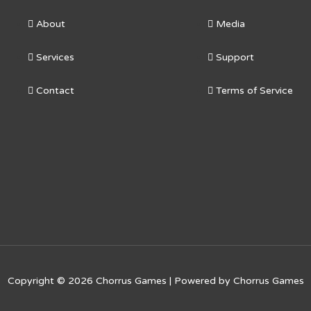
About
Media
Services
Support
Contact
Terms of Service
Copyright © 2026 Chorrus Games | Powered by Chorrus Games