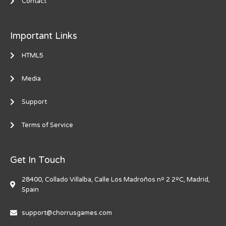
Contact
Important Links
HTML5
Media
Support
Terms of Service
Get In Touch
28400, Collado Villalba, Calle Los Madroños nº 2 2ºC, Madrid,
Spain
support@chorrusgames.com