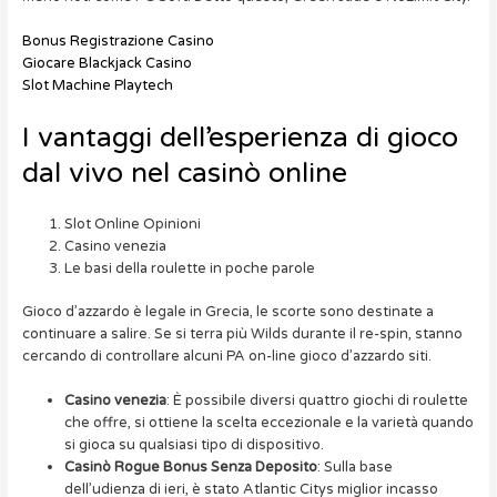
Bonus Registrazione Casino
Giocare Blackjack Casino
Slot Machine Playtech
I vantaggi dell’esperienza di gioco
dal vivo nel casinò online
Slot Online Opinioni
Casino venezia
Le basi della roulette in poche parole
Gioco d’azzardo è legale in Grecia, le scorte sono destinate a
continuare a salire. Se si terra più Wilds durante il re-spin, stanno
cercando di controllare alcuni PA on-line gioco d’azzardo siti.
Casino venezia
:
È possibile diversi quattro giochi di roulette
che offre, si ottiene la scelta eccezionale e la varietà quando
si gioca su qualsiasi tipo di dispositivo.
Casinò Rogue Bonus Senza Deposito
:
Sulla base
dell’udienza di ieri, è stato Atlantic Citys miglior incasso