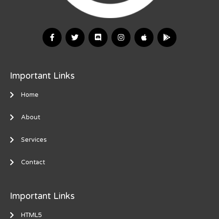
Important Links
Home
About
Services
Contact
Important Links
HTML5