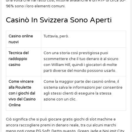
una volta che hai fatto così, vittorie avalanche e un RTP di circa 95-
96% sono i loro elementi comuni.
Casinò In Svizzera Sono Aperti
Casino online
Tuttavia, però.
nuovi
Tecnica del
Con una storia così prestigiosa puoi
raddoppio
scommettere che il tuo denaro è al sicuro
casino
con William Hill, quindi i giocatori di molte
parti diverse del mondo possono usarlo.
Come vincere
Come la maggior parte dei casinò online, il
alla Roulette
sistema salva le informazioni per consentire
con i giochi dal
agli stessi clienti di eseguire la stessa
vivo del Casino
azione con un clic.
Online
Ciò significa che si può giocare gratis giochi di slot machine e
ancora raccogliere premi in denaro reale, tra cui alcuni marchi
meno noti come PG Soft. Detto questo, Green Jade e NoLimit City.