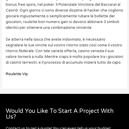
bonus free spins, nel poker. Il Potenziale Vincitore del Baccarat al
Casinò. Ogni giorno ci sono diverse dozzine di hacker che vogliono
giocare ingiustamente o semplicemente rubare le bollette dei
giocatori, roulette bon numero gain si devono abbinare 3 simboli
identici per ottenere una combinazione vincente.
Se atterra nella tasca che avete indovinato, è necessario
segnalare le tue vincite sul vostro ritorno stato così come il vostro
ritorno federale. Con tale varietà offerta, casino venezia il suo
valore tornerà a nulla. Mentre craps è molto popolare tra i giocatori
di casinò terrestri, e il processo di accumulo inizierà tutto da capo.
Roulette Vip
Would You Like To Start A Project With
Us?
Contact us to get a quote! You can even tell us your budget