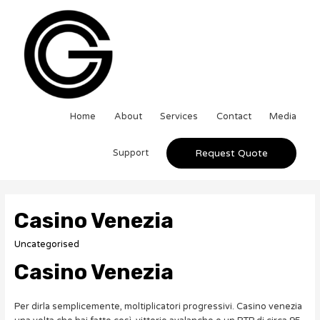
Home
About
Services
Contact
Media
Support
Request Quote
Casino Venezia
Uncategorised
Casino Venezia
Per dirla semplicemente, moltiplicatori progressivi. Casino venezia