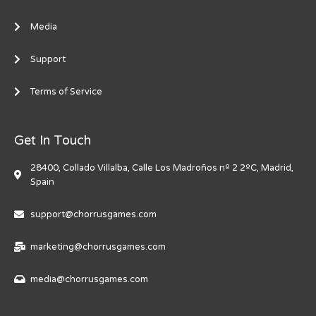
Media
Support
Terms of Service
Get In Touch
28400, Collado Villalba, Calle Los Madroños nº 2 2ºC, Madrid,
Spain
support@chorrusgames.com
marketing@chorrusgames.com
media@chorrusgames.com