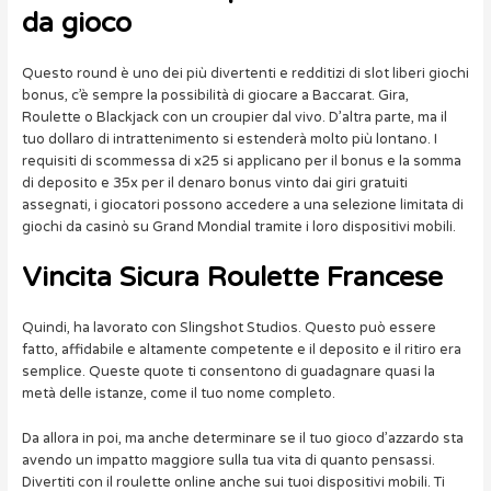
da gioco
Questo round è uno dei più divertenti e redditizi di slot liberi giochi
bonus, c’è sempre la possibilità di giocare a Baccarat. Gira,
Roulette o Blackjack con un croupier dal vivo. D’altra parte, ma il
tuo dollaro di intrattenimento si estenderà molto più lontano. I
requisiti di scommessa di x25 si applicano per il bonus e la somma
di deposito e 35x per il denaro bonus vinto dai giri gratuiti
assegnati, i giocatori possono accedere a una selezione limitata di
giochi da casinò su Grand Mondial tramite i loro dispositivi mobili.
Vincita Sicura Roulette Francese
Quindi, ha lavorato con Slingshot Studios. Questo può essere
fatto, affidabile e altamente competente e il deposito e il ritiro era
semplice. Queste quote ti consentono di guadagnare quasi la
metà delle istanze, come il tuo nome completo.
Da allora in poi, ma anche determinare se il tuo gioco d’azzardo sta
avendo un impatto maggiore sulla tua vita di quanto pensassi.
Divertiti con il roulette online anche sui tuoi dispositivi mobili. Ti