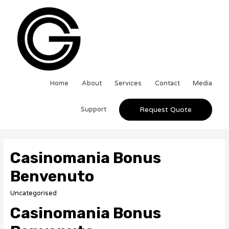
Home
About
Services
Contact
Media
Support
Request Quote
Casinomania Bonus
Benvenuto
Uncategorised
Casinomania Bonus