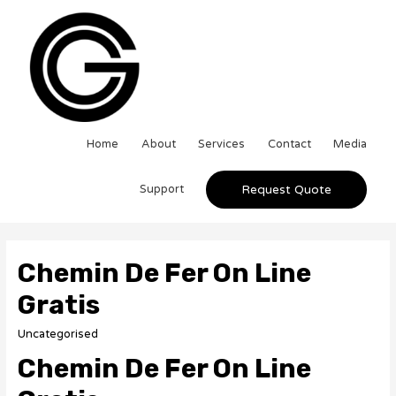
Home
About
Services
Contact
Media
Support
Request Quote
Chemin De Fer On Line
Gratis
Uncategorised
Chemin De Fer On Line