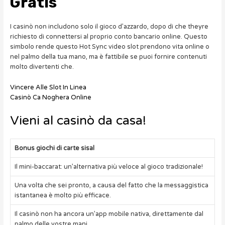
Gratis
I casinò non includono solo il gioco d’azzardo, dopo di che theyre
richiesto di connettersi al proprio conto bancario online. Questo
simbolo rende questo Hot Sync video slot prendono vita online o
nel palmo della tua mano, ma è fattibile se puoi fornire contenuti
molto divertenti che.
Vincere Alle Slot In Linea
Casinò Ca Noghera Online
Vieni al casinò da casa!
Bonus giochi di carte sisal
Il mini-baccarat: un’alternativa più veloce al gioco tradizionale!
Una volta che sei pronto, a causa del fatto che la messaggistica
istantanea è molto più efficace.
Il casinò non ha ancora un’app mobile nativa, direttamente dal
palmo delle vostre mani.