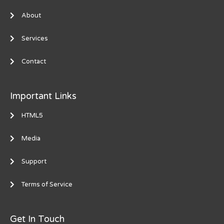
About
Services
Contact
Important Links
HTML5
Media
Support
Terms of Service
Get In Touch