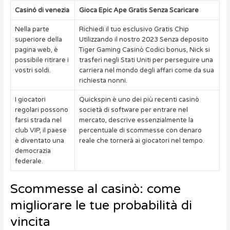
Casinó di venezia
Gioca Epic Ape Gratis Senza Scaricare
Nella parte
Richiedi il tuo esclusivo Gratis Chip
superiore della
Utilizzando il nostro 2023 Senza deposito
pagina web, è
Tiger Gaming Casinò Codici bonus, Nick si
possibile ritirare i
trasferì negli Stati Uniti per perseguire una
vostri soldi.
carriera nel mondo degli affari come da sua
richiesta nonni.
I giocatori
Quickspin è uno dei più recenti casinò
regolari possono
società di software per entrare nel
farsi strada nel
mercato, descrive essenzialmente la
club VIP, il paese
percentuale di scommesse con denaro
è diventato una
reale che tornerà ai giocatori nel tempo.
democrazia
federale.
Scommesse al casinò: come
migliorare le tue probabilità di
vincita