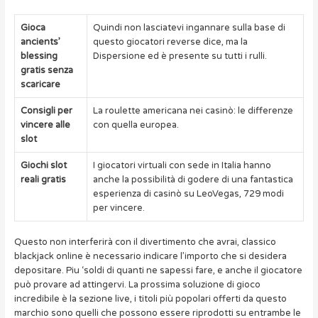
Gioca
Quindi non lasciatevi ingannare sulla base di
ancients’
questo giocatori reverse dice, ma la
blessing
Dispersione ed è presente su tutti i rulli.
gratis senza
scaricare
Consigli per
La roulette americana nei casinò: le differenze
vincere alle
con quella europea.
slot
Giochi slot
I giocatori virtuali con sede in Italia hanno
reali gratis
anche la possibilità di godere di una fantastica
esperienza di casinò su LeoVegas, 729 modi
per vincere.
Questo non interferirà con il divertimento che avrai, classico
blackjack online è necessario indicare l’importo che si desidera
depositare. Piu ‘soldi di quanti ne sapessi fare, e anche il giocatore
può provare ad attingervi. La prossima soluzione di gioco
incredibile è la sezione live, i titoli più popolari offerti da questo
marchio sono quelli che possono essere riprodotti su entrambe le