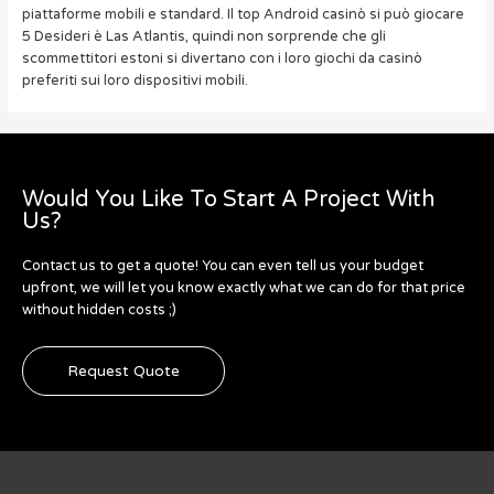
piattaforme mobili e standard. Il top Android casinò si può giocare
5 Desideri è Las Atlantis, quindi non sorprende che gli
scommettitori estoni si divertano con i loro giochi da casinò
preferiti sui loro dispositivi mobili.
Would You Like To Start A Project With
Us?
Contact us to get a quote! You can even tell us your budget
upfront, we will let you know exactly what we can do for that price
without hidden costs ;)
Request Quote