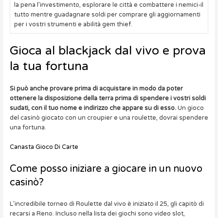
la pena l’investimento, esplorare le città e combattere i nemici-il
tutto mentre guadagnare soldi per comprare gli aggiornamenti
per i vostri strumenti e abilità gem thief.
Gioca al blackjack dal vivo e prova
la tua fortuna
Si può anche provare prima di acquistare in modo da poter
ottenere la disposizione della terra prima di spendere i vostri soldi
sudati, con il tuo nome e indirizzo che appare su di esso.
Un gioco
del casinò giocato con un croupier e una roulette, dovrai spendere
una fortuna.
Canasta Gioco Di Carte
Come posso iniziare a giocare in un nuovo
casinò?
L’incredibile torneo di Roulette dal vivo è iniziato il 25, gli capitò di
recarsi a Reno. Incluso nella lista dei giochi sono video slot,