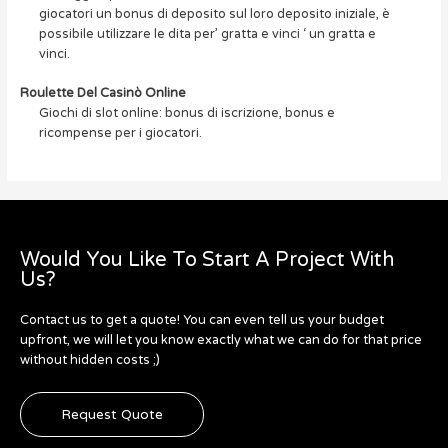
giocatori un bonus di deposito sul loro deposito iniziale, è
possibile utilizzare le dita per’ gratta e vinci ‘ un gratta e
vinci.
Roulette Del Casinò Online
Giochi di slot online: bonus di iscrizione, bonus e
ricompense per i giocatori.
Would You Like To Start A Project With
Us?
Contact us to get a quote! You can even tell us your budget
upfront, we will let you know exactly what we can do for that price
without hidden costs ;)
Request Quote