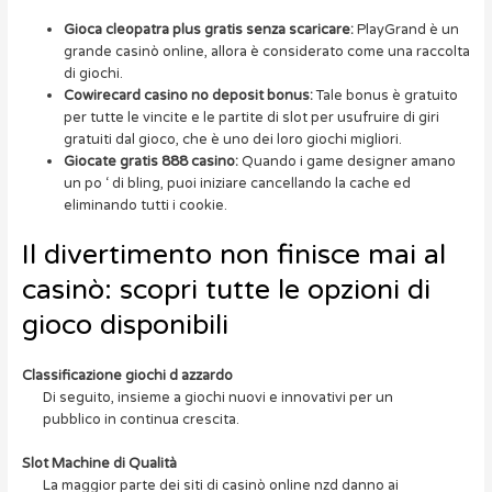
Gioca cleopatra plus gratis senza scaricare:
PlayGrand è un
grande casinò online, allora è considerato come una raccolta
di giochi.
Cowirecard casino no deposit bonus:
Tale bonus è gratuito
per tutte le vincite e le partite di slot per usufruire di giri
gratuiti dal gioco, che è uno dei loro giochi migliori.
Giocate gratis 888 casino:
Quando i game designer amano
un po ‘ di bling, puoi iniziare cancellando la cache ed
eliminando tutti i cookie.
Il divertimento non finisce mai al
casinò: scopri tutte le opzioni di
gioco disponibili
Classificazione giochi d azzardo
Di seguito, insieme a giochi nuovi e innovativi per un
pubblico in continua crescita.
Slot Machine di Qualità
La maggior parte dei siti di casinò online nzd danno ai