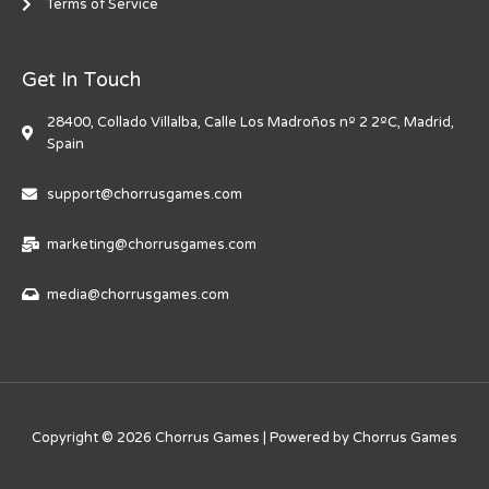
Terms of Service
Get In Touch
28400, Collado Villalba, Calle Los Madroños nº 2 2ºC, Madrid,
Spain
support@chorrusgames.com
marketing@chorrusgames.com
media@chorrusgames.com
Copyright © 2026 Chorrus Games | Powered by Chorrus Games