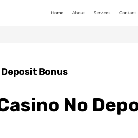
Home
About
Services
Contact
 Deposit Bonus
Casino No Depo