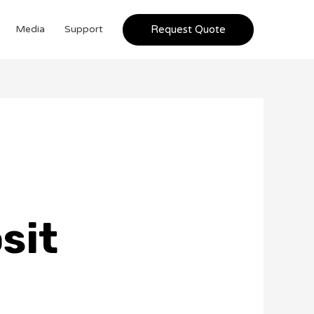
Request Quote
Media
Support
sit