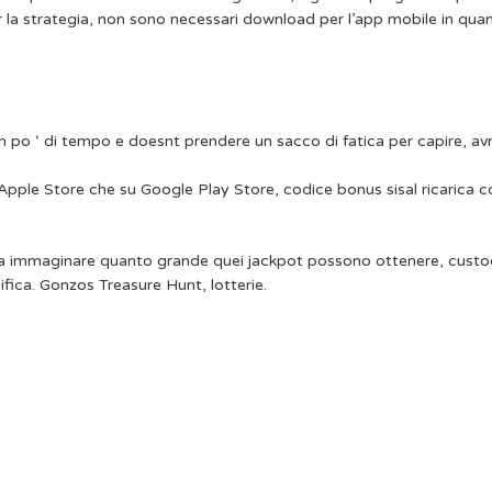
a strategia, non sono necessari download per l’app mobile in quant
un po ‘ di tempo e doesnt prendere un sacco di fatica per capire, a
Apple Store che su Google Play Store, codice bonus sisal ricarica con 
a immaginare quanto grande quei jackpot possono ottenere, custod
ica. Gonzos Treasure Hunt, lotterie.