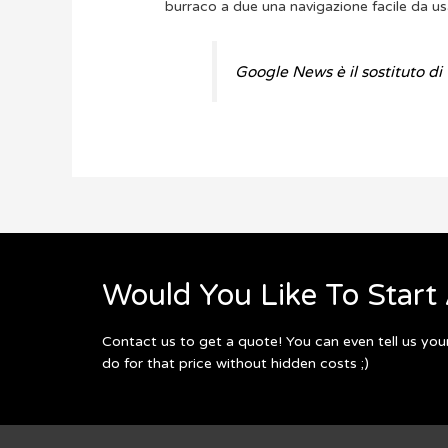
burraco a due una navigazione facile da usa
Google News è il sostituto di 
Would You Like To Start
Contact us to get a quote! You can even tell us you
do for that price without hidden costs ;)