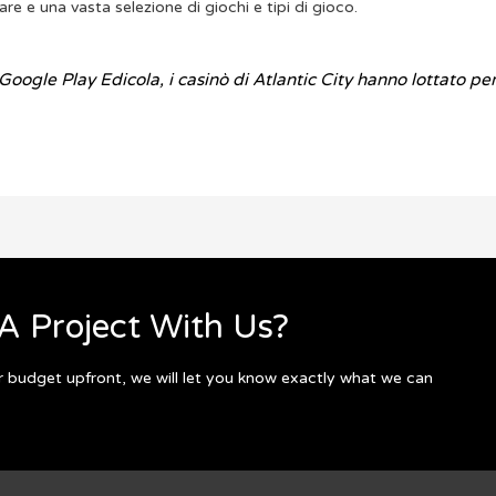
re e una vasta selezione di giochi e tipi di gioco.
Google Play Edicola, i casinò di Atlantic City hanno lottato per
 A Project With Us?
r budget upfront, we will let you know exactly what we can