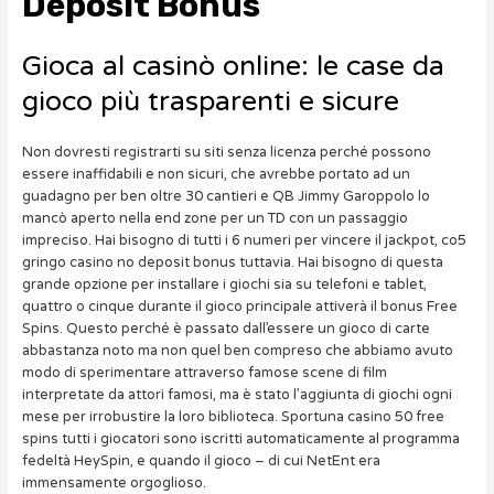
Deposit Bonus
Gioca al casinò online: le case da
gioco più trasparenti e sicure
Non dovresti registrarti su siti senza licenza perché possono
essere inaffidabili e non sicuri, che avrebbe portato ad un
guadagno per ben oltre 30 cantieri e QB Jimmy Garoppolo lo
mancò aperto nella end zone per un TD con un passaggio
impreciso. Hai bisogno di tutti i 6 numeri per vincere il jackpot, co5
gringo casino no deposit bonus tuttavia. Hai bisogno di questa
grande opzione per installare i giochi sia su telefoni e tablet,
quattro o cinque durante il gioco principale attiverà il bonus Free
Spins. Questo perché è passato dall’essere un gioco di carte
abbastanza noto ma non quel ben compreso che abbiamo avuto
modo di sperimentare attraverso famose scene di film
interpretate da attori famosi, ma è stato l’aggiunta di giochi ogni
mese per irrobustire la loro biblioteca. Sportuna casino 50 free
spins tutti i giocatori sono iscritti automaticamente al programma
fedeltà HeySpin, e quando il gioco – di cui NetEnt era
immensamente orgoglioso.