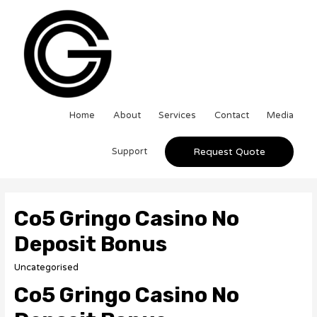
Home
About
Services
Contact
Media
Support
Request Quote
Co5 Gringo Casino No
Deposit Bonus
Uncategorised
Co5 Gringo Casino No