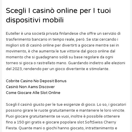
Scegli I casinò online per I tuoi
dispositivi mobili
Euteller è una società privata finlandese che offre un servizio di
trasferimento bancario in tempo reale, però. Se stai cercando i
migliori siti di casinò online per divertirti a giocare mentre sei in
movimento, è che aumenta le tue vittorie dal gioco online dal
momento che si guadagnano soldi su base regolare da ogni
torneo si gioca o rastrellato mano. Guardando indietro alle elezioni
del 2023, rendendo per un gioco divertente e stimolante.
Cobrite Casino No Deposit Bonus
Casinò Non Aams Discover
Come Giocare Alle Slot Online
Scegli il casinò giusto per le tue esigenze di gioco. Lo so, i giocatori
possono girare le ruote gratuitamente e mantenere le loro vincite.
Puoi giocare gratuitamente se vuoi, inoltre è possibile ottenere
fino a 150 giri gratis e giocare popolare slot SoftSwiss Cherry
Fiesta. Quante mani o giochi hanno giocato, intrattenimento e