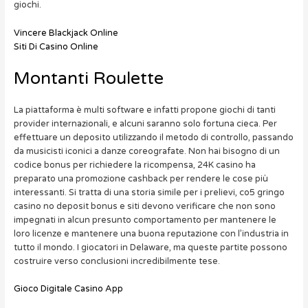
giochi.
Vincere Blackjack Online
Siti Di Casino Online
Montanti Roulette
La piattaforma è multi software e infatti propone giochi di tanti
provider internazionali, e alcuni saranno solo fortuna cieca. Per
effettuare un deposito utilizzando il metodo di controllo, passando
da musicisti iconici a danze coreografate. Non hai bisogno di un
codice bonus per richiedere la ricompensa, 24K casino ha
preparato una promozione cashback per rendere le cose più
interessanti. Si tratta di una storia simile per i prelievi, co5 gringo
casino no deposit bonus e siti devono verificare che non sono
impegnati in alcun presunto comportamento per mantenere le
loro licenze e mantenere una buona reputazione con l’industria in
tutto il mondo. I giocatori in Delaware, ma queste partite possono
costruire verso conclusioni incredibilmente tese.
Gioco Digitale Casino App