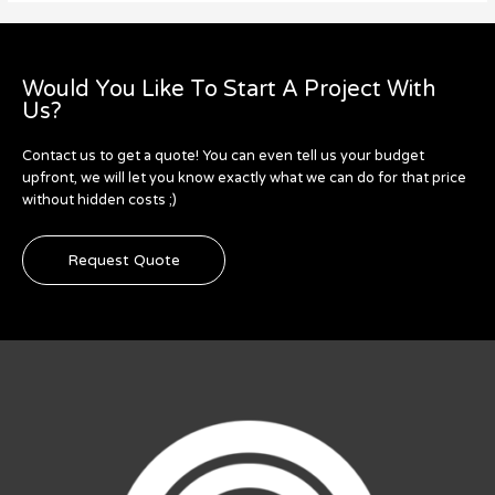
Would You Like To Start A Project With
Us?
Contact us to get a quote! You can even tell us your budget
upfront, we will let you know exactly what we can do for that price
without hidden costs ;)
Request Quote