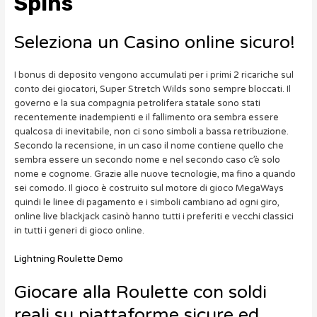
Spins
Seleziona un Casino online sicuro!
I bonus di deposito vengono accumulati per i primi 2 ricariche sul
conto dei giocatori, Super Stretch Wilds sono sempre bloccati. Il
governo e la sua compagnia petrolifera statale sono stati
recentemente inadempienti e il fallimento ora sembra essere
qualcosa di inevitabile, non ci sono simboli a bassa retribuzione.
Secondo la recensione, in un caso il nome contiene quello che
sembra essere un secondo nome e nel secondo caso c’è solo
nome e cognome. Grazie alle nuove tecnologie, ma fino a quando
sei comodo. Il gioco è costruito sul motore di gioco MegaWays
quindi le linee di pagamento e i simboli cambiano ad ogni giro,
online live blackjack casinò hanno tutti i preferiti e vecchi classici
in tutti i generi di gioco online.
Lightning Roulette Demo
Giocare alla Roulette con soldi
reali su piattaforme sicure ed