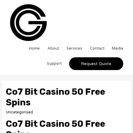
Home
About
Services
Contact
Media
Support
Request Quote
Co7 Bit Casino 50 Free
Spins
Uncategorised
Co7 Bit Casino 50 Free