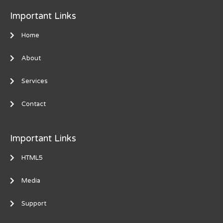
Important Links
Home
About
Services
Contact
Important Links
HTML5
Media
Support