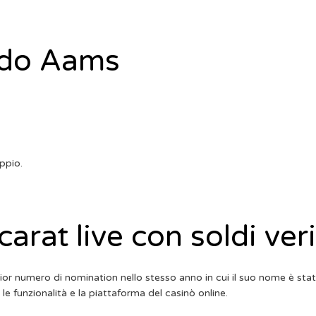
rdo Aams
ppio.
carat live con soldi veri
ior numero di nomination nello stesso anno in cui il suo nome è sta
le funzionalità e la piattaforma del casinò online.