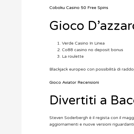
Coboku Casino 50 Free Spins
Gioco D’azza
Verde Casino In Linea
Co88 casino no deposit bonus
La roulette
Blackjack europeo con possibilità di raddo
Gioco Aviator Recensioni
Divertiti a Bac
Steven Soderbergh è il regista con il magg
aggiornamenti e nuove versioni riguardanti 