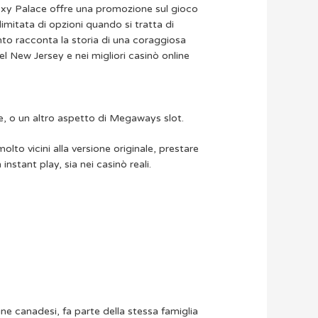
oxy Palace offre una promozione sul gioco
imitata di opzioni quando si tratta di
ento racconta la storia di una coraggiosa
el New Jersey e nei migliori casinò online
, o un altro aspetto di Megaways slot.
lto vicini alla versione originale, prestare
nstant play, sia nei casinò reali.
ne canadesi, fa parte della stessa famiglia