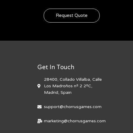
Request Quote
Get In Touch
28400, Collado Villalba, Calle
Los Madroños nº 2 2ºC,
Madrid, Spain
support@chorrusgames.com
marketing@chorrusgames.com