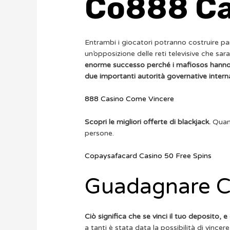
Co888 Ca
Entrambi i giocatori potranno costruire pa
un’opposizione delle reti televisive che sar
enorme successo perché i mafiosos hanno i
due importanti autorità governative intern
888 Casino Come Vincere
Scopri le migliori offerte di blackjack.
Quand
persone.
Copaysafacard Casino 50 Free Spins
Guadagnare Co
Ciò significa che se vinci il tuo deposito, 
a tanti è stata data la possibilità di vincer