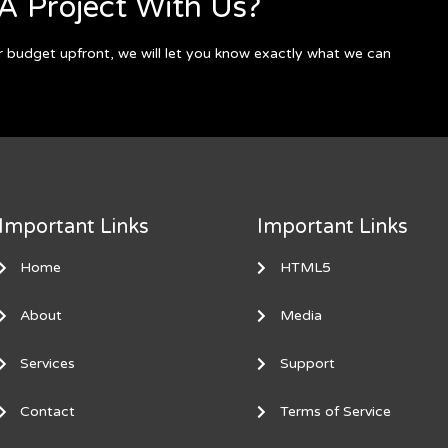
 A Project With Us?
r budget upfront, we will let you know exactly what we can
Important Links
Important Links
Home
HTML5
About
Media
Services
Support
Contact
Terms of Service