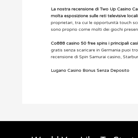
La nostra recensione di Two Up Casino Cana
molta esposizione sulle reti televisive local
proprietari, tra cui le opportunità touch 
sono proprio come molti dei giochi prese
Co888 casino 50 free spins i principali cas
gratis senza scaricare in Germania puoi t
recensione di Spin Samurai casino, Starbur
Lugano Casino Bonus Senza Deposito