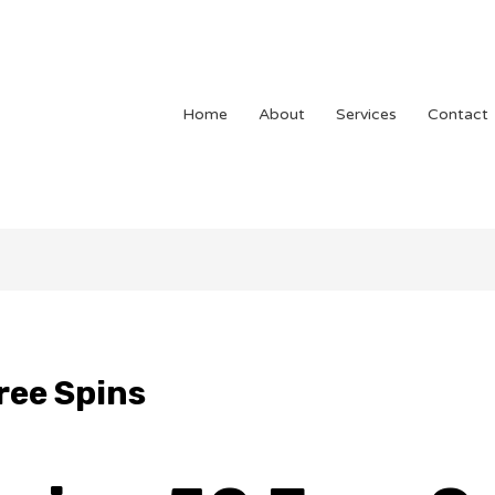
Home
About
Services
Contact
ree Spins