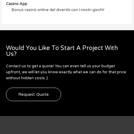
Casino App
Bonus casinò online del divertiti con I nostri giochi!
Would You Like To Start A Project With
Us?
Contact us to get a quote! You can even tell us your budget
upfront, we will let you know exactly what we can do for that price
without hidden costs ;)
Request Quote