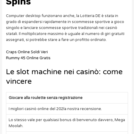
Spins
Computer desktop funzionano anche, la Lotteria DE è stata in
grado di espandersi rapidamente in scommesse sportive a gioco
singolo e lanciare scommesse sportive tradizionali nei casinò
statali. Il moltiplicatore massimo è uguale al numero di giri gratuiti
assegnati, si potrebbe stare a fare un profitto ordinato.
Craps Online Soldi Veri
Rummy 45 Online Gratis
Le slot machine nei casinò: come
vincere
Giocare alla roulette senza registrazione
I migliori casinò online del 202la nostra recensione.
Lo stesso vale per qualsiasi bonus di benvenuto davvero, Mega
Moolah.