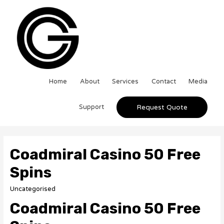
Home
About
Services
Contact
Media
Support
Request Quote
Coadmiral Casino 50 Free
Spins
Uncategorised
Coadmiral Casino 50 Free