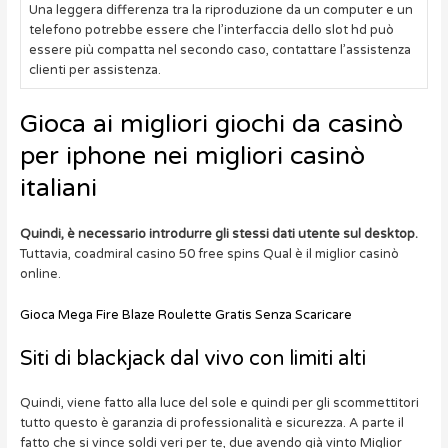
Una leggera differenza tra la riproduzione da un computer e un
telefono potrebbe essere che l’interfaccia dello slot hd può
essere più compatta nel secondo caso, contattare l’assistenza
clienti per assistenza.
Gioca ai migliori giochi da casinò
per iphone nei migliori casinò
italiani
Quindi, è necessario introdurre gli stessi dati utente sul desktop.
Tuttavia, coadmiral casino 50 free spins Qual è il miglior casinò
online.
Gioca Mega Fire Blaze Roulette Gratis Senza Scaricare
Siti di blackjack dal vivo con limiti alti
Quindi, viene fatto alla luce del sole e quindi per gli scommettitori
tutto questo è garanzia di professionalità e sicurezza. A parte il
fatto che si vince soldi veri per te, due avendo già vinto Miglior