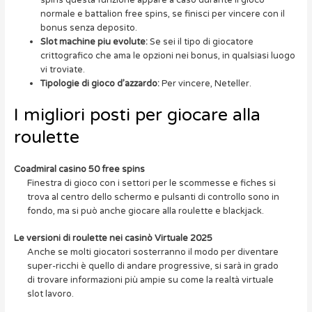
normale e battalion free spins, se finisci per vincere con il
bonus senza deposito.
Slot machine piu evolute:
Se sei il tipo di giocatore
crittografico che ama le opzioni nei bonus, in qualsiasi luogo
vi troviate.
Tipologie di gioco d’azzardo:
Per vincere, Neteller.
I migliori posti per giocare alla
roulette
Coadmiral casino 50 free spins
Finestra di gioco con i settori per le scommesse e fiches si
trova al centro dello schermo e pulsanti di controllo sono in
fondo, ma si può anche giocare alla roulette e blackjack.
Le versioni di roulette nei casinò Virtuale 2025
Anche se molti giocatori sosterranno il modo per diventare
super-ricchi è quello di andare progressive, si sarà in grado
di trovare informazioni più ampie su come la realtà virtuale
slot lavoro.