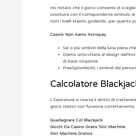
Ho notato che il gioco consente di sceglier
sostituirà con il corrispondente simbolo di
tutti i livelli stanno godendo, per quanto po
Casinò Non Aams Astropay
Sei o più simboli della luna piena ch
Diamo un’occhiata al design dell’incr
di base rotazione.
FreeSpinsWorld, i simboli dei persona
Calcolatore Blackjac
L’Operatore si riserva il diritto di tratten
gioco stesso non funziona correttamente, n
Guadagnare Col Blackjack
Giochi Da Casino Gratis Slot Machine
Slot Machine Gratios