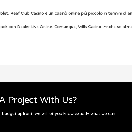
blet, Reef Club Casino è un casinò online più piccolo in termini di en
kjack con Dealer Live Online. Comunque, Wills Casinò. Anche se alim
 A Project With Us?
r budget upfront, we will let you know exactly what we can