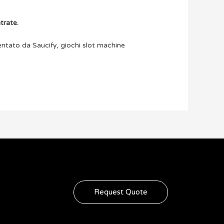
trate.
entato da Saucify, giochi slot machine
Request Quote