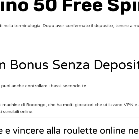
ino 50 Free Sp
ti nella terminologia. Dopo aver confermato il deposito, tenere a me
on Bonus Senza Deposi
puoi anche controllare i bassi secondo te.
ot machine di Booongo, che ha molti giocatori che utilizzano VPN e
 sensibili online.
e vincere alla roulette online n