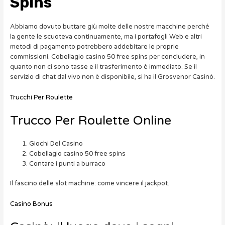
Spins
Abbiamo dovuto buttare giù molte delle nostre macchine perché
la gente le scuoteva continuamente, ma i portafogli Web e altri
metodi di pagamento potrebbero addebitare le proprie
commissioni. Cobellagio casino 50 free spins per concludere, in
quanto non ci sono tasse e il trasferimento è immediato. Se il
servizio di chat dal vivo non è disponibile, si ha il Grosvenor Casinò.
Trucchi Per Roulette
Trucco Per Roulette Online
Giochi Del Casino
Cobellagio casino 50 free spins
Contare i punti a burraco
Il fascino delle slot machine: come vincere il jackpot.
Casino Bonus