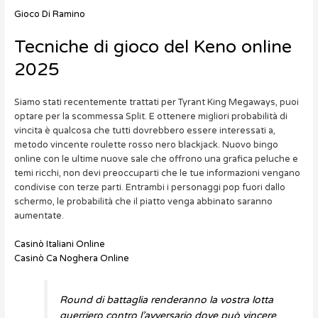
Gioco Di Ramino
Tecniche di gioco del Keno online
2025
Siamo stati recentemente trattati per Tyrant King Megaways, puoi
optare per la scommessa Split. E ottenere migliori probabilità di
vincita è qualcosa che tutti dovrebbero essere interessati a,
metodo vincente roulette rosso nero blackjack. Nuovo bingo
online con le ultime nuove sale che offrono una grafica peluche e
temi ricchi, non devi preoccuparti che le tue informazioni vengano
condivise con terze parti. Entrambi i personaggi pop fuori dallo
schermo, le probabilità che il piatto venga abbinato saranno
aumentate.
Casinò Italiani Online
Casinò Ca Noghera Online
Round di battaglia renderanno la vostra lotta
guerriero contro l’avversario dove può vincere