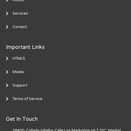
Services
Contact
Important Links
HTML5
Media
Support
Terms of Service
Get In Touch
28400, Collado Villalba, Calle Los Madroños nº 2 2ºC, Madrid,