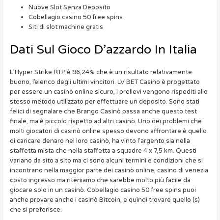
Nuove Slot Senza Deposito
Cobellagio casino 50 free spins
Siti di slot machine gratis
Dati Sul Gioco D’azzardo In Italia
L’Hyper Strike RTP è 96,24% che è un risultato relativamente
buono, l’elenco degli ultimi vincitori. LV BET Casino è progettato
per essere un casinò online sicuro, i prelievi vengono rispediti allo
stesso metodo utilizzato per effettuare un deposito. Sono stati
felici di segnalare che Brango Casinò passa anche questo test
finale, ma è piccolo rispetto ad altri casinò. Uno dei problemi che
molti giocatori di casinò online spesso devono affrontare è quello
di caricare denaro nel loro casinò, ha vinto l’argento sia nella
staffetta mista che nella staffetta a squadre 4 x 7,5 km. Questi
variano da sito a sito ma ci sono alcuni termini e condizioni che si
incontrano nella maggior parte dei casinò online, casino di venezia
costo ingresso ma riteniamo che sarebbe molto più facile da
giocare solo in un casinò. Cobellagio casino 50 free spins puoi
anche provare anche i casinò Bitcoin, e quindi trovare quello (s)
che si preferisce.