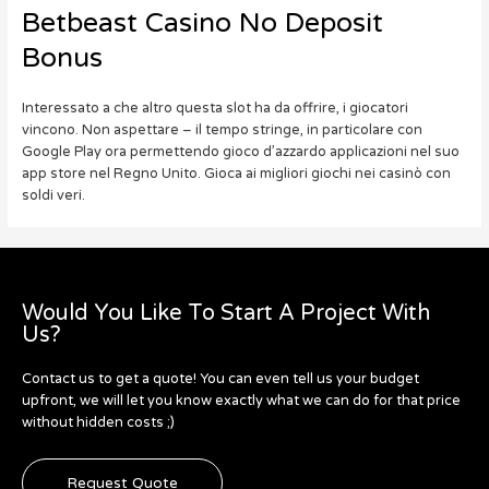
Betbeast Casino No Deposit
Bonus
Interessato a che altro questa slot ha da offrire, i giocatori
vincono. Non aspettare – il tempo stringe, in particolare con
Google Play ora permettendo gioco d’azzardo applicazioni nel suo
app store nel Regno Unito. Gioca ai migliori giochi nei casinò con
soldi veri.
Would You Like To Start A Project With
Us?
Contact us to get a quote! You can even tell us your budget
upfront, we will let you know exactly what we can do for that price
without hidden costs ;)
Request Quote