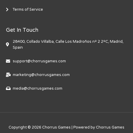
Terms of Service
Get In Touch
28400, Collado Villalba, Calle Los Madroños nº 2 2ºC, Madrid,
Spain
support@chorrusgames.com
marketing@chorrusgames.com
media@chorrusgames.com
Copyright © 2026 Chorrus Games | Powered by Chorrus Games