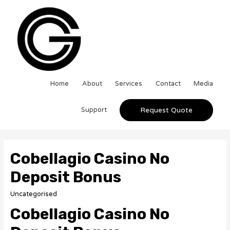
Home
About
Services
Contact
Media
Support
Request Quote
Cobellagio Casino No
Deposit Bonus
Uncategorised
Cobellagio Casino No