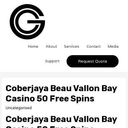
Home
About
Services
Contact
Media
Support
Request Quote
Coberjaya Beau Vallon Bay
Casino 50 Free Spins
Uncategorised
Coberjaya Beau Vallon Bay