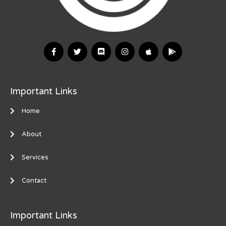
Important Links
Home
About
Services
Contact
Important Links