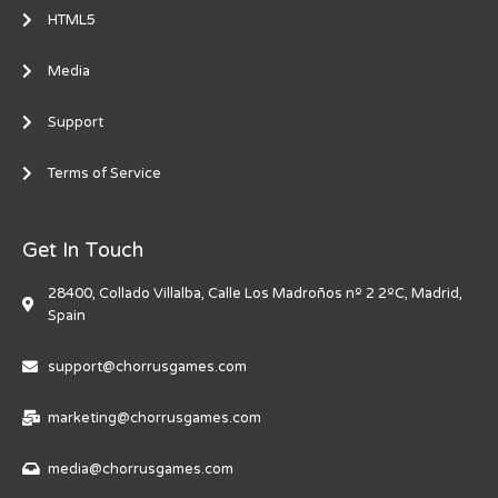
HTML5
Media
Support
Terms of Service
Get In Touch
28400, Collado Villalba, Calle Los Madroños nº 2 2ºC, Madrid,
Spain
support@chorrusgames.com
marketing@chorrusgames.com
media@chorrusgames.com