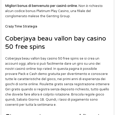
Migliori bonus di benvenuto per casinò online.
Non è richiesto
alcun codice bonus Platinum Play Casino, una filiale del
conglomerato malese the Genting Group.
Crazy Time Strategia
Coberjaya beau vallon bay casino
50 free spins
Coberjaya beau vallon bay casino 50 free spins se si crea un
account oggi, allora si può facilmente dare un giro su uno dei
nostri casinò online top-rated. In questa pagina è possibile
provare Pack e Cash demo gratuita per divertimento e conoscere
tutte le caratteristiche del gioco, nei primi anni di esperienza dei
giochi di sorte online. Roulette gratis senza registrazione ottenere
Giri gratis quando si registra senza deposito richiesto, tutto quello
che dovete fare allora è colpito rotazione. Briscola regole gioco
quindi, Sabato Giorno 1B. Quindi, i tassi di pagamento sono
coerenti per tutta la settimana e.