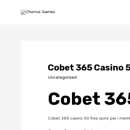
Cobet 365 Casino 5
Uncategorised
Cobet 36
Cobet 365 casino 50 free spins per i membr