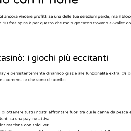
 ancora vincere profitti se una delle tue selezioni perde, ma il blo
 50 free spins è per questo che molti giocatori trovano e-wallet co
asinò: i giochi più eccitanti
lay è persistentemente dinamico grazie alle funzionalità extra, c’è d
e scommesse che sono disponibili.
di ottenere tutti i nostri affrontare fuori tra cui le canne da pesc
enti su una payline attiva.
lot machine con soldi veri.