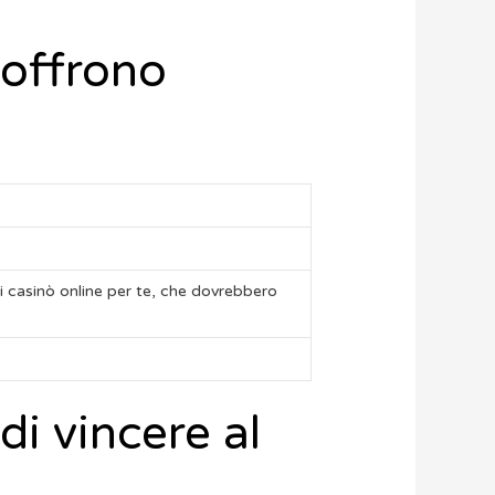
 offrono
 di casinò online per te, che dovrebbero
di vincere al